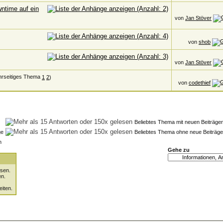
ntime auf ein
von
Jan Stöver
von
shob
von
Jan Stöver
1
2
)
von
codethief
Beliebtes Thema mit neuen Beiträge
ge
Beliebtes Thema ohne neue Beiträge
n
Gehe zu
sen.
en.
eiten.