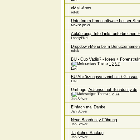
eMail-Abos
rellek
Unterforum Forensoftware besser Stru
MaxisSpieler
Abkürzungs-Info-Links unterbrechen H
LonelyPixel
Dropdown-Menü beim Benutzernamen
rellek
BU - Quo Vadis? - Ideen + Forenstruk
(
1
2
3
4
)
Luki
BU Abkürzungsverzeichnis / Glossar
Luki
Umfrage:
Adsense auf Boardunity.de
(
1
2
3
4
)
Jan Stöver
Einfach mal Danke
Jan Stöver
Neue Boardunity Führung
Jan Stöver
Tägliches Backup
Jan Stöver