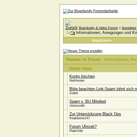
Boardunity & Video Forum
»
Sonstiges
Informationen, Anregungen und Kri
Registrieren
Themen im Forum
: Informationen, Anr
Thema
/
Autor
Konto löschen
NetHunter
Bitte beachten Link-Spam lohnt sich n
Zottel
Spam v. BU Mitglied
chrissmith
Zur Unterstützung Black Ops
freakbone147
Forum Uhrzeit?
RapUnity