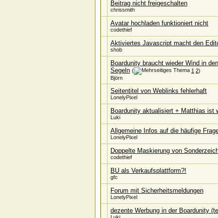
Beitrag nicht freigeschalten
chrissmith
Avatar hochladen funktioniert nicht
codethief
Aktiviertes Javascript macht den Edit
shob
Boardunity braucht wieder Wind in de
Segeln
(
1
2
)
Björn
Seitentitel von Weblinks fehlerhaft
LonelyPixel
Boardunity aktualisiert + Matthias ist 
Luki
Allgemeine Infos auf die häufige Fra
LonelyPixel
Doppelte Maskierung von Sonderzeic
codethief
BU als Verkaufsplattform?!
gfc
Forum mit Sicherheitsmeldungen
LonelyPixel
dezente Werbung in der Boardunity (tem
Luki