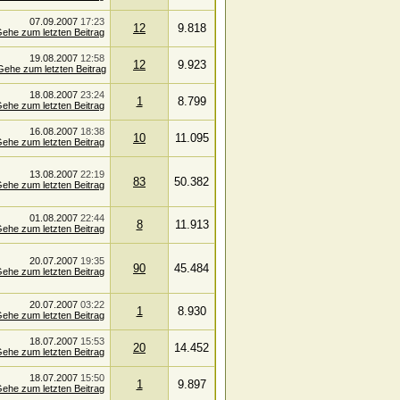
07.09.2007
17:23
12
9.818
19.08.2007
12:58
12
9.923
18.08.2007
23:24
1
8.799
16.08.2007
18:38
10
11.095
13.08.2007
22:19
83
50.382
01.08.2007
22:44
8
11.913
20.07.2007
19:35
90
45.484
20.07.2007
03:22
1
8.930
18.07.2007
15:53
20
14.452
18.07.2007
15:50
1
9.897