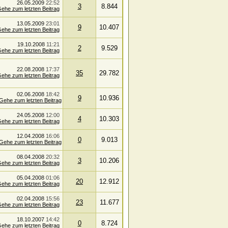
26.05.2009
22:52
3
8.844
13.05.2009
23:01
9
10.407
19.10.2008
11:21
2
9.529
22.08.2008
17:37
35
29.782
02.06.2008
18:42
9
10.936
24.05.2008
12:00
4
10.303
12.04.2008
16:06
0
9.013
08.04.2008
20:32
3
10.206
05.04.2008
01:06
20
12.912
02.04.2008
15:56
23
11.677
18.10.2007
14:42
0
8.724