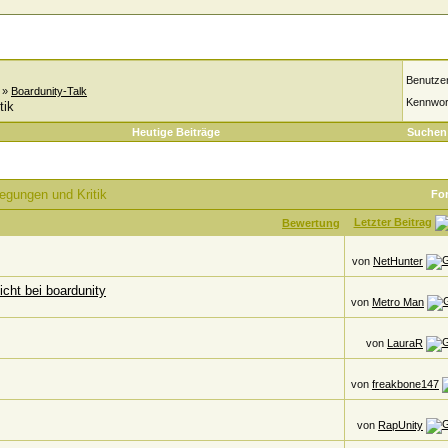
Benutze
»
Boardunity-Talk
Kennwor
tik
Heutige Beiträge
Suchen
egungen und Kritik
Fo
Letzter Beitrag
Bewertung
von
NetHunter
icht bei boardunity
von
Metro Man
von
LauraR
von
freakbone147
von
RapUnity