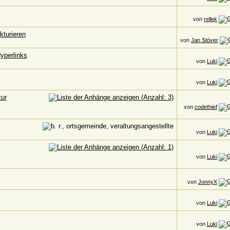
von
rellek
kturieren
von
Jan Stöver
yperlinks
von
Luki
von
Luki
tur
von
codethief
von
Luki
von
Luki
von
JonnyX
von
Luki
von
Luki