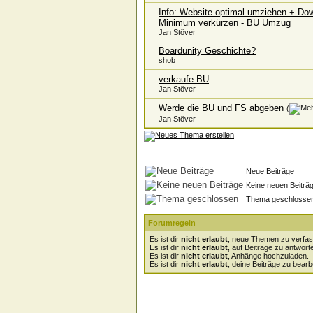
Info: Website optimal umziehen + Dow
Minimum verkürzen - BU Umzug
Jan Stöver
Boardunity Geschichte?
shob
verkaufe BU
Jan Stöver
Werde die BU und FS abgeben
(
Jan Stöver
Neue Beiträge
Keine neuen Beiträ
Thema geschlosse
Forumregeln
Es ist dir
nicht erlaubt
, neue Themen zu verfas
Es ist dir
nicht erlaubt
, auf Beiträge zu antwort
Es ist dir
nicht erlaubt
, Anhänge hochzuladen.
Es ist dir
nicht erlaubt
, deine Beiträge zu bearb