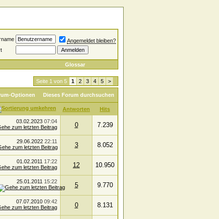
rname
Angemeldet bleiben?
t
Glossar
Seite 1 von 5
1
2
3
4
5
>
rum-Optionen
Dieses Forum durchsuchen
Antworten
Hits
03.02.2023
07:04
0
7.239
29.06.2022
22:11
3
8.052
01.02.2011
17:22
12
10.950
25.01.2011
15:22
5
9.770
07.07.2010
09:42
0
8.131