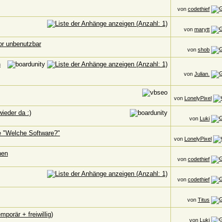
von
codethief
von
marytt
or unbenutzbar
von
shob
n
von
Julian.
von
LonelyPixel
wieder da :)
von
Luki
ge "Welche Software?"
von
LonelyPixel
hen
von
codethief
von
codethief
von
Titus
porär + freiwillig)
von
Luki