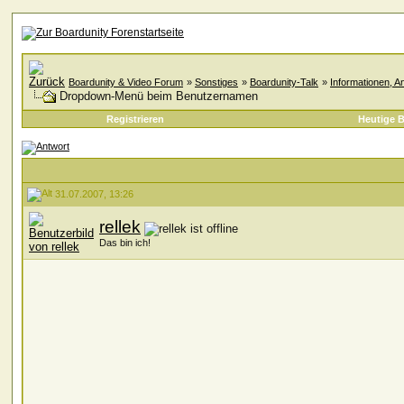
Boardunity & Video Forum
»
Sonstiges
»
Boardunity-Talk
»
Informationen, A
Dropdown-Menü beim Benutzernamen
Registrieren
Heutige B
31.07.2007, 13:26
rellek
Das bin ich!