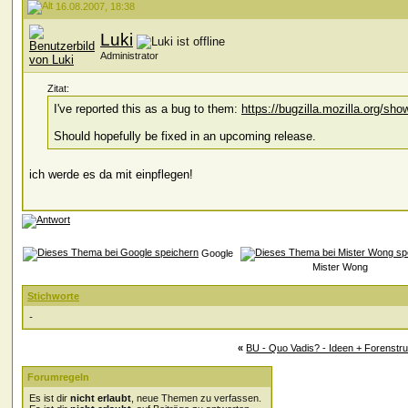
16.08.2007, 18:38
Luki
Administrator
Zitat:
I've reported this as a bug to them:
https://bugzilla.mozilla.org/s
Should hopefully be fixed in an upcoming release.
ich werde es da mit einpflegen!
Google
Mister Wong
Stichworte
-
«
BU - Quo Vadis? - Ideen + Forenstru
Forumregeln
Es ist dir
nicht erlaubt
, neue Themen zu verfassen.