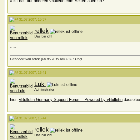
# ist das auf anderen vbulletin.com Seiten auch so?
31.07.2007, 15:37
rellek
Das bin ich!
.....
Geändert von rellek (08.05.2019 um
10:07
Uhr).
31.07.2007, 15:41
Luki
Administrator
hier:
vBulletin Germany Support Forum - Powered by vBulletin
dasselbe
31.07.2007, 15:44
rellek
Das bin ich!