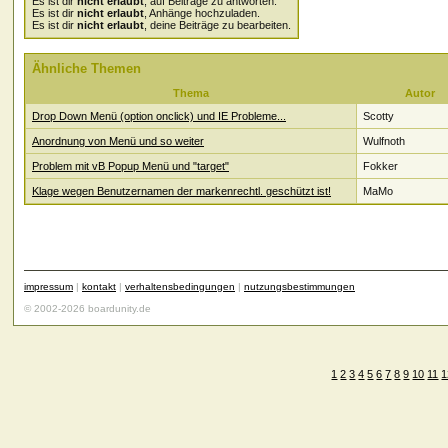
Es ist dir
nicht erlaubt
, auf Beiträge zu antworten.
Es ist dir
nicht erlaubt
, Anhänge hochzuladen.
Es ist dir
nicht erlaubt
, deine Beiträge zu bearbeiten.
Ähnliche Themen
Thema
Autor
Drop Down Menü (option onclick) und IE Probleme...
Scotty
Anordnung von Menü und so weiter
Wulfnoth
Problem mit vB Popup Menü und "target"
Fokker
Klage wegen Benutzernamen der markenrechtl. geschützt ist!
MaMo
impressum
|
kontakt
|
verhaltensbedingungen
|
nutzungsbestimmungen
© 2002-2026 boardunity.de
1
2
3
4
5
6
7
8
9
10
11
1