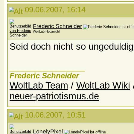
09.06.2007, 16:14
Frederic Schneider
WoltLab Holzmichl
Seid doch nicht so ungeduldi
__________________
Frederic Schneider
WoltLab Team
/
WoltLab Wiki
neuer-patriotismus.de
10.06.2007, 10:51
LonelyPixel