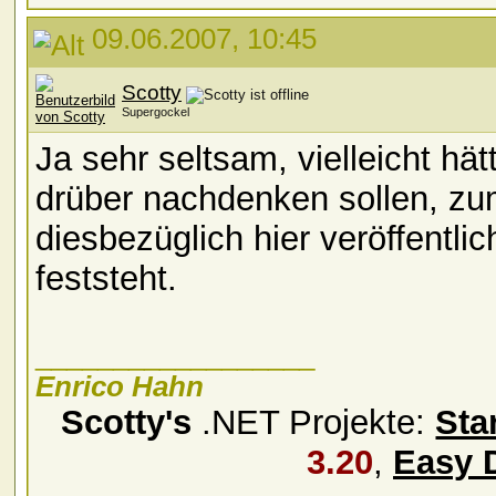
09.06.2007, 10:45
Scotty
Supergockel
Ja sehr seltsam, vielleicht hä
drüber nachdenken sollen, zum
diesbezüglich hier veröffentli
feststeht.
__________________
Enrico Hahn
Scotty's
.NET Projekte:
Sta
3.20
,
Easy 