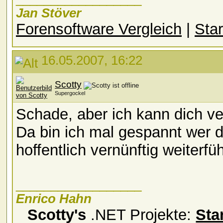
Jan Stöver
Forensoftware Vergleich
|
Star
16.05.2007, 16:22
Scotty
Supergockel
Schade, aber ich kann dich v
Da bin ich mal gespannt wer 
hoffentlich vernünftig weiterführ
__________________
Enrico Hahn
Scotty's
.NET Projekte:
Sta