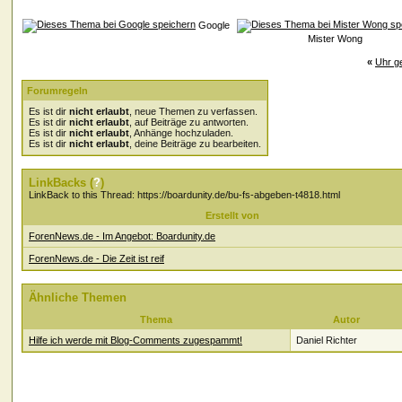
Google
Mister Wong
«
Uhr ge
Forumregeln
Es ist dir
nicht erlaubt
, neue Themen zu verfassen.
Es ist dir
nicht erlaubt
, auf Beiträge zu antworten.
Es ist dir
nicht erlaubt
, Anhänge hochzuladen.
Es ist dir
nicht erlaubt
, deine Beiträge zu bearbeiten.
LinkBacks (
?
)
LinkBack to this Thread: https://boardunity.de/bu-fs-abgeben-t4818.html
Erstellt von
ForenNews.de - Im Angebot: Boardunity.de
ForenNews.de - Die Zeit ist reif
Ähnliche Themen
Thema
Autor
Hilfe ich werde mit Blog-Comments zugespammt!
Daniel Richter