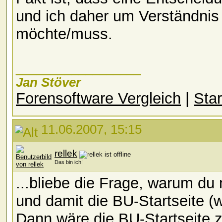
und ich daher um Verständnis
möchte/muss.
__________________
Jan Stöver
Forensoftware Vergleich
|
Star
11.06.2007, 15:15
rellek
Das bin ich!
...bliebe die Frage, warum du n
und damit die BU-Startseite (
Dann wäre die BU-Startseite z