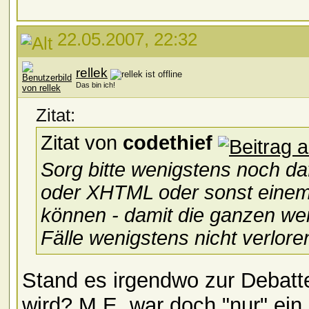
22.05.2007, 22:32
rellek
Das bin ich!
Zitat:
Zitat von
codethief
Sorg bitte wenigstens noch da
oder XHTML oder sonst einem 
können - damit die ganzen wer
Fälle wenigstens nicht verlor
Stand es irgendwo zur Debatt
wird? M.E. war doch "nur" ein