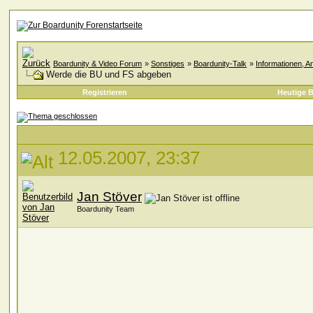
Boardunity & Video Forum
»
Sonstiges
»
Boardunity-Talk
»
Informationen, A
Werde die BU und FS abgeben
Registrieren
Heutige B
12.05.2007, 23:37
Jan Stöver
Boardunity Team