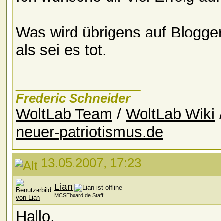
Was wird übrigens auf Blogge
als sei es tot.
__________________
Frederic Schneider
WoltLab Team
/
WoltLab Wiki
neuer-patriotismus.de
13.05.2007, 17:23
Lian
MCSEboard.de Staff
Hallo,