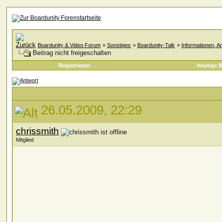
Boardunity & Video Forum
»
Sonstiges
»
Boardunity-Talk
»
Informationen, A
Beitrag nicht freigeschalten
Registrieren
Heutige B
26.05.2009, 22:29
chrissmith
Mitglied