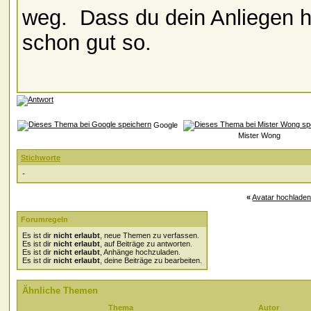
weg.
Dass du dein Anliegen h
schon gut so.
Google
Mister Wong
Stichworte
-
«
Avatar hochladen 
Forumregeln
Es ist dir
nicht erlaubt
, neue Themen zu verfassen.
Es ist dir
nicht erlaubt
, auf Beiträge zu antworten.
Es ist dir
nicht erlaubt
, Anhänge hochzuladen.
Es ist dir
nicht erlaubt
, deine Beiträge zu bearbeiten.
Ähnliche Themen
Thema
Autor