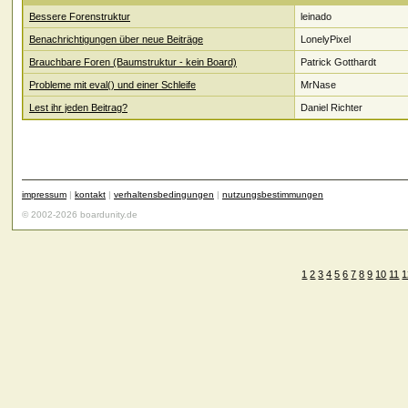
Bessere Forenstruktur
leinado
Benachrichtigungen über neue Beiträge
LonelyPixel
Brauchbare Foren (Baumstruktur - kein Board)
Patrick Gotthardt
Probleme mit eval() und einer Schleife
MrNase
Lest ihr jeden Beitrag?
Daniel Richter
impressum
|
kontakt
|
verhaltensbedingungen
|
nutzungsbestimmungen
© 2002-2026 boardunity.de
1
2
3
4
5
6
7
8
9
10
11
1