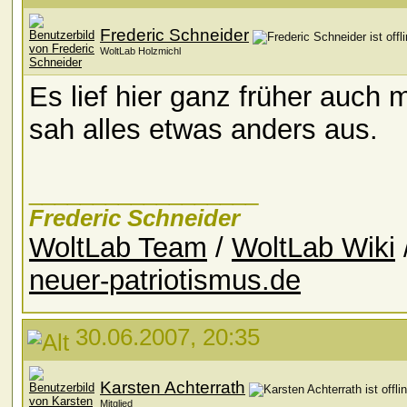
Frederic Schneider
WoltLab Holzmichl
Es lief hier ganz früher auch
sah alles etwas anders aus.
__________________
Frederic Schneider
WoltLab Team
/
WoltLab Wiki
neuer-patriotismus.de
30.06.2007, 20:35
Karsten Achterrath
Mitglied