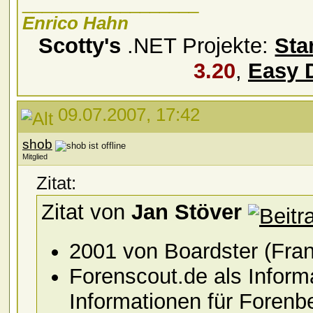
__________________
Enrico Hahn
Scotty's
.NET Projekte:
Sta
3.20
,
Easy 
09.07.2007, 17:42
shob
Mitglied
Zitat:
Zitat von
Jan Stöver
2001 von Boardster (Fra
Forenscout.de als Inform
Informationen für Forenbe