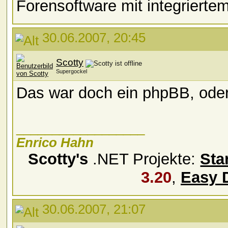
Forensoftware mit integriert
30.06.2007, 20:45
Scotty
Supergockel
Das war doch ein phpBB, oder 
__________________
Enrico Hahn
Scotty's
.NET Projekte:
Sta
3.20
,
Easy 
30.06.2007, 21:07