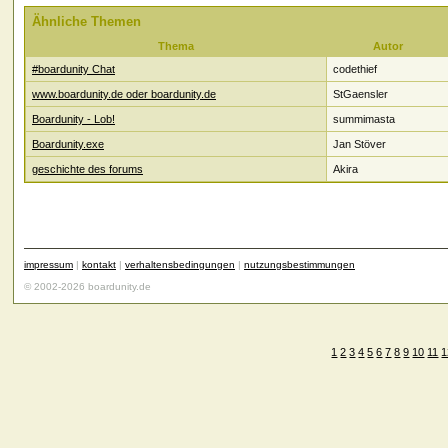
Ähnliche Themen
Thema
Autor
#boardunity Chat
codethief
www.boardunity.de oder boardunity.de
StGaensler
Boardunity - Lob!
summimasta
Boardunity.exe
Jan Stöver
geschichte des forums
Akira
impressum
|
kontakt
|
verhaltensbedingungen
|
nutzungsbestimmungen
© 2002-2026 boardunity.de
1
2
3
4
5
6
7
8
9
10
11
1