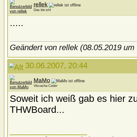
rellek
Das bin ich!
.....
Geändert von rellek (08.05.2019 um
30.06.2007, 20:44
MaMo
Viscacha Coder
Soweit ich weiß gab es hier z
THWBoard...
__________________