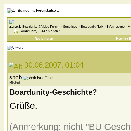
Boardunity & Video Forum
»
Sonstiges
»
Boardunity-Talk
»
Informationen, A
Boardunity Geschichte?
Registrieren
Heutige B
30.06.2007, 01:04
shob
Mitglied
Boardunity-Geschichte?
Grüße.
(Anmerkung: nicht "BU Gesch