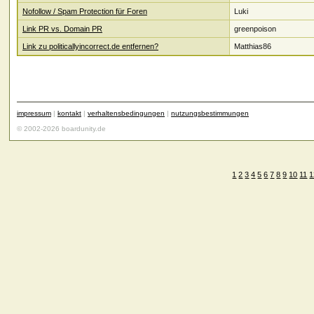
Nofollow / Spam Protection für Foren
Luki
Link PR vs. Domain PR
greenpoison
Link zu politicallyincorrect.de entfernen?
Matthias86
impressum
|
kontakt
|
verhaltensbedingungen
|
nutzungsbestimmungen
© 2002-2026 boardunity.de
1
2
3
4
5
6
7
8
9
10
11
1