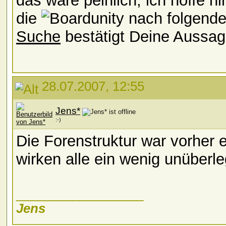
das wäre peinlich, ich hoffe ni
die
Suche
bestätigt Deine Aussa
28.07.2007, 12:55
Jens*
:-)
Die Forenstruktur war vorher 
wirken alle ein wenig unüberle
__________________
Jens