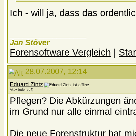
Ich - will ja, dass das ordentli
__________________
Jan Stöver
Forensoftware Vergleich
|
Star
28.07.2007, 12:14
Eduard Zintz
Aktiv (oder so?)
Pflegen? Die Abkürzungen ände
im Grund nur alle einmal eint
Die neue Forenstruktur hat mi