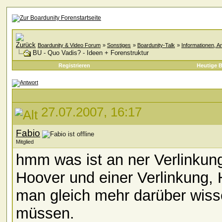
Boardunity & Video Forum
»
Sonstiges
»
Boardunity-Talk
»
Informationen, A
BU - Quo Vadis? - Ideen + Forenstruktur
Registrieren
Heutige B
27.07.2007, 16:17
Fabio
Mitglied
hmm was ist an ner Verlinkung 
Hoover und einer Verlinkung, 
man gleich mehr darüber wisse
müssen.