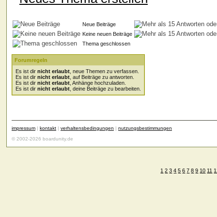
Neue Beiträge
Keine neuen Beiträge
Thema geschlossen
Forumregeln
Es ist dir
nicht erlaubt
, neue Themen zu verfassen.
Es ist dir
nicht erlaubt
, auf Beiträge zu antworten.
Es ist dir
nicht erlaubt
, Anhänge hochzuladen.
Es ist dir
nicht erlaubt
, deine Beiträge zu bearbeiten.
impressum
|
kontakt
|
verhaltensbedingungen
|
nutzungsbestimmungen
© 2002-2026 boardunity.de
1
2
3
4
5
6
7
8
9
10
11
1