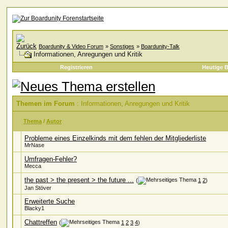
Boardunity & Video Forum
»
Sonstiges
»
Boardunity-Talk
Informationen, Anregungen und Kritik
Registrieren
Heutige B
Themen im Forum
: Informationen, Anregungen und Kritik
Thema
/
Autor
Probleme eines Einzelkinds mit dem fehlen der Mitgliederliste
MrNase
Umfragen-Fehler?
Mecca
the past > the present > the future ...
(
1
2
)
Jan Stöver
Erweiterte Suche
Blacky1
Chattreffen
(
1
2
3
4
)