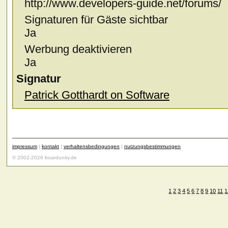
http://www.developers-guide.net/forums/
Signaturen für Gäste sichtbar
Ja
Werbung deaktivieren
Ja
Signatur
Patrick Gotthardt on Software
impressum
|
kontakt
|
verhaltensbedingungen
|
nutzungsbestimmungen
© 2002-2026 boardunity.de
1
2
3
4
5
6
7
8
9
10
11
1