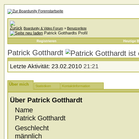
Boardunity & Video Forum
»
Benutzerliste
Patrick Gotthardts Profil
Registrieren
Heutige B
Patrick Gotthardt
Letzte Aktivität:
23.02.2010
21:21
Über mich
Statistiken
Kontaktinformation
Über Patrick Gotthardt
Name
Patrick Gotthardt
Geschlecht
männlich