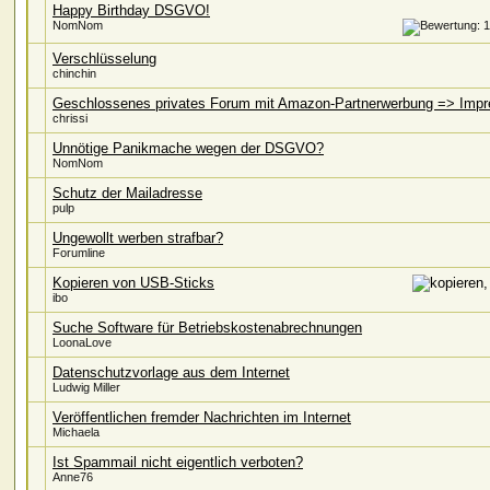
Happy Birthday DSGVO!
NomNom
Verschlüsselung
chinchin
Geschlossenes privates Forum mit Amazon-Partnerwerbung => Imp
chrissi
Unnötige Panikmache wegen der DSGVO?
NomNom
Schutz der Mailadresse
pulp
Ungewollt werben strafbar?
Forumline
Kopieren von USB-Sticks
ibo
Suche Software für Betriebskostenabrechnungen
LoonaLove
Datenschutzvorlage aus dem Internet
Ludwig Miller
Veröffentlichen fremder Nachrichten im Internet
Michaela
Ist Spammail nicht eigentlich verboten?
Anne76