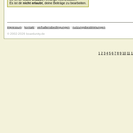
Es ist dir
nicht erlaubt
, deine Beiträge zu bearbeiten.
impressum
|
kontakt
|
verhaltensbedingungen
|
nutzungsbestimmungen
© 2002-2026 boardunity.de
1
2
3
4
5
6
7
8
9
10
11
1