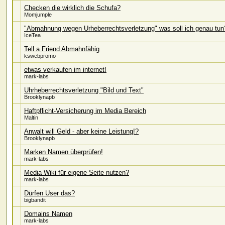
Checken die wirklich die Schufa?
Momjumple
"Abmahnung wegen Urheberrechtsverletzung" was soll ich genau tun
IceTea
Tell a Friend Abmahnfähig
kswebpromo
etwas verkaufen im internet!
mark-labs
Uhrheberrechtsverletzung "Bild und Text"
Brooklynapb
Haftpflicht-Versicherung im Media Bereich
Maltin
Anwalt will Geld - aber keine Leistung!?
Brooklynapb
Marken Namen überprüfen!
mark-labs
Media Wiki für eigene Seite nutzen?
mark-labs
Dürfen User das?
bigbandit
Domains Namen
mark-labs