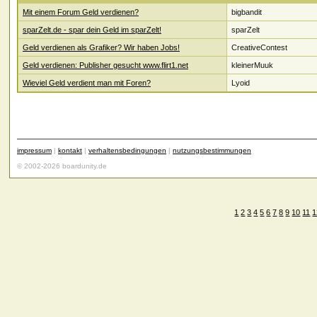
Mit einem Forum Geld verdienen?
bigbandit
sparZelt.de - spar dein Geld im sparZelt!
sparZelt
Geld verdienen als Grafiker? Wir haben Jobs!
CreativeContest
Geld verdienen: Publisher gesucht www.flirt1.net
kleinerMuuk
Wieviel Geld verdient man mit Foren?
Lyoid
impressum
|
kontakt
|
verhaltensbedingungen
|
nutzungsbestimmungen
© 2002-2026 boardunity.de
1
2
3
4
5
6
7
8
9
10
11
1