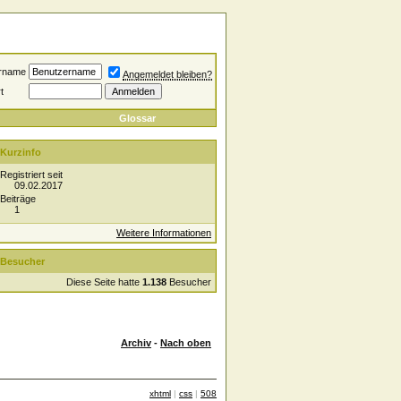
rname
Angemeldet bleiben?
t
Glossar
Kurzinfo
Registriert seit
09.02.2017
Beiträge
1
Weitere Informationen
Besucher
Diese Seite hatte
1.138
Besucher
Archiv
-
Nach oben
xhtml
|
css
|
508