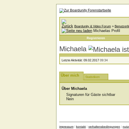
Boardunity & Video Forum
»
Benutzerli
Michaelas Profil
Registrieren
Michaela
Letzte Aktivität:
09.02.2017
09:34
Über mich
Statistiken
Über Michaela
Signaturen für Gäste sichtbar
Nein
impressum
|
kontakt
|
verhaltensbedingungen
|
nut