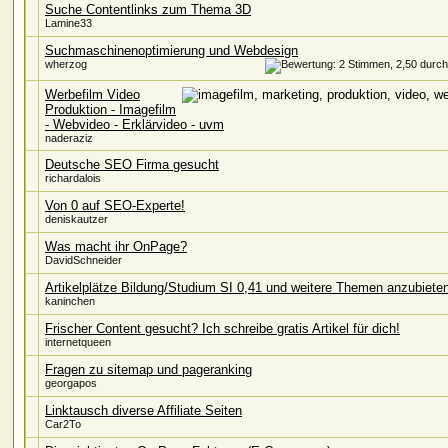
Suche Contentlinks zum Thema 3D
Lamine33
Suchmaschinenoptimierung und Webdesign
wherzog
Werbefilm Video
Produktion - Imagefilm
- Webvideo - Erklärvideo - uvm
naderaziz
Deutsche SEO Firma gesucht
richardalois
Von 0 auf SEO-Experte!
deniskautzer
Was macht ihr OnPage?
DavidSchneider
Artikelplätze Bildung/Studium SI 0,41 und weitere Themen anzubieten
kaninchen
Frischer Content gesucht? Ich schreibe gratis Artikel für dich!
internetqueen
Fragen zu sitemap und pageranking
georgapos
Linktausch diverse Affiliate Seiten
Car2To