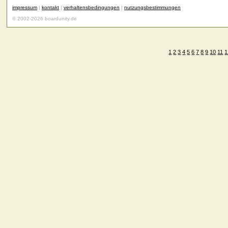
impressum
|
kontakt
|
verhaltensbedingungen
|
nutzungsbestimmungen
© 2002-2026 boardunity.de
1
2
3
4
5
6
7
8
9
10
11
1