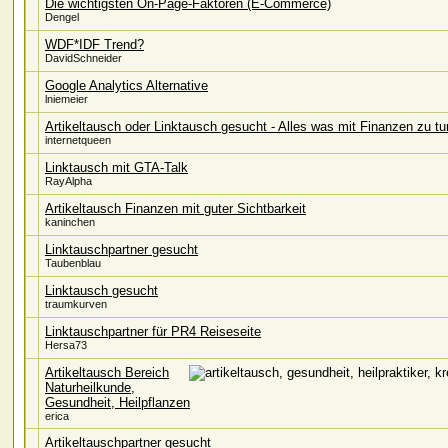
Die wichtigsten On-Page-Faktoren (E-Commerce)
Dengel
WDF*IDF Trend?
DavidSchneider
Google Analytics Alternative
lniemeier
Artikeltausch oder Linktausch gesucht - Alles was mit Finanzen zu tu
internetqueen
Linktausch mit GTA-Talk
RayAlpha
Artikeltausch Finanzen mit guter Sichtbarkeit
kaninchen
Linktauschpartner gesucht
Taubenblau
Linktausch gesucht
traumkurven
Linktauschpartner für PR4 Reiseseite
Hersa73
Artikeltausch Bereich
Naturheilkunde,
Gesundheit, Heilpflanzen
erica
Artikeltauschpartner gesucht