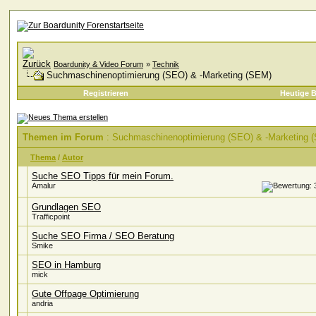
Boardunity & Video Forum
»
Technik
Suchmaschinenoptimierung (SEO) & -Marketing (SEM)
Registrieren
Heutige B
Themen im Forum
: Suchmaschinenoptimierung (SEO) & -Marketing 
Thema
/
Autor
Suche SEO Tipps für mein Forum.
Amalur
Grundlagen SEO
Trafficpoint
Suche SEO Firma / SEO Beratung
Smike
SEO in Hamburg
mick
Gute Offpage Optimierung
andria