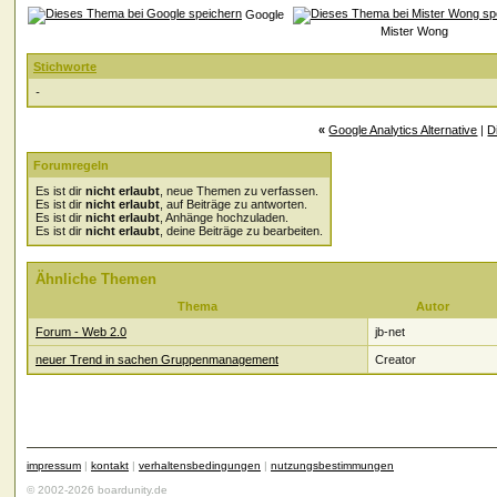
Google
Mister Wong
Stichworte
-
«
Google Analytics Alternative
|
D
Forumregeln
Es ist dir
nicht erlaubt
, neue Themen zu verfassen.
Es ist dir
nicht erlaubt
, auf Beiträge zu antworten.
Es ist dir
nicht erlaubt
, Anhänge hochzuladen.
Es ist dir
nicht erlaubt
, deine Beiträge zu bearbeiten.
Ähnliche Themen
Thema
Autor
Forum - Web 2.0
jb-net
neuer Trend in sachen Gruppenmanagement
Creator
impressum
|
kontakt
|
verhaltensbedingungen
|
nutzungsbestimmungen
© 2002-2026 boardunity.de