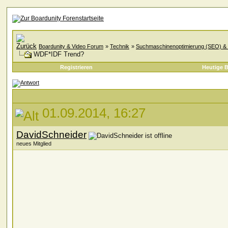
Boardunity & Video Forum
»
Technik
»
Suchmaschinenoptimierung (SEO) & 
WDF*IDF Trend?
Registrieren
Heutige B
01.09.2014, 16:27
DavidSchneider
neues Mitglied