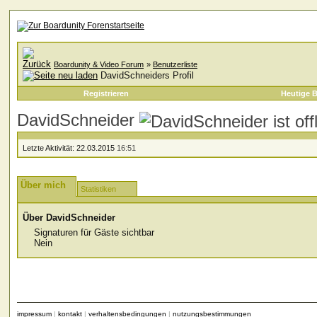
Boardunity & Video Forum
»
Benutzerliste
DavidSchneiders Profil
Registrieren
Heutige B
DavidSchneider
Letzte Aktivität:
22.03.2015
16:51
Über mich
Statistiken
Über DavidSchneider
Signaturen für Gäste sichtbar
Nein
impressum
|
kontakt
|
verhaltensbedingungen
|
nutzungsbestimmungen