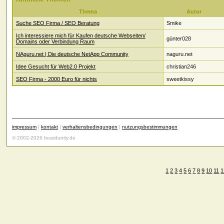
Thema
Autor
Suche SEO Firma / SEO Beratung
Smike
Ich interessiere mich für Kaufen deutsche Webseiten/
günter028
Domains oder Verbindung Raum
NAguru.net | Die deutsche NetApp Community
naguru.net
Idee Gesucht für Web2.0 Projekt
christian246
SEO Firma - 2000 Euro für nichts
sweetkissy
impressum
|
kontakt
|
verhaltensbedingungen
|
nutzungsbestimmungen
© 2002-2026 boardunity.de
1
2
3
4
5
6
7
8
9
10
11
1