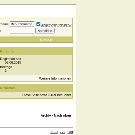
rname
Angemeldet bleiben?
t
Glossar
Kurzinfo
Registriert seit
02.06.2015
Beiträge
3
Weitere Informationen
Besucher
Diese Seite hatte
1.409
Besucher
Archiv
-
Nach oben
xhtml
|
css
|
508