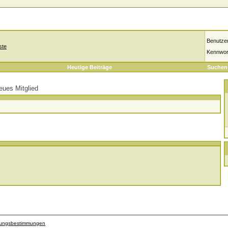
Benutze
ste
Kennwor
Heutige Beiträge
Suchen
eues Mitglied
zungsbestimmungen