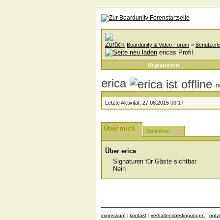
Boardunity & Video Forum
»
Benutzerli
ericas Profil
Registrieren
erica
n
Letzte Aktivität:
27.08.2015
08:17
Über mich
Statistiken
Über erica
Signaturen für Gäste sichtbar
Nein
impressum
|
kontakt
|
verhaltensbedingungen
|
nut