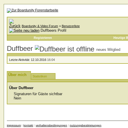
Boardunity & Video Forum
»
Benutzerliste
Duffbeers Profil
Registrieren
Heutige B
Duffbeer
neues Mitglied
Letzte Aktivität:
12.10.2016
16:04
Über mich
Statistiken
Über Duffbeer
Signaturen für Gäste sichtbar
Nein
impressum
|
kontakt
|
verhaltensbedingungen
|
nutzungsbestimmungen