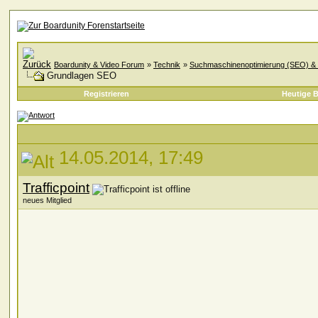
Boardunity & Video Forum
»
Technik
»
Suchmaschinenoptimierung (SEO) & 
Grundlagen SEO
Registrieren
Heutige B
14.05.2014, 17:49
Trafficpoint
neues Mitglied