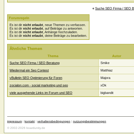
«
Suche SEO Firma / SEO B
Forumregeln
Es ist dir
nicht erlaubt
, neue Themen zu verfassen.
Es ist dir
nicht erlaubt
, auf Beiträge zu antworten.
Es ist dir
nicht erlaubt
, Anhänge hochzuladen.
Es ist dir
nicht erlaubt
, deine Beiträge zu bearbeiten.
Ähnliche Themen
Thema
Autor
Suche SEO Firma / SEO Beratung
Smike
Wiedermal ein Seo Contest
Matthiaz
vBulletin SEO Optimierung für Foren
Majora
zocialon.com - social marketing und seo
xDk
viele ausgehende Links im Forum und SEO
bigbandit
impressum
|
kontakt
|
verhaltensbedingungen
|
nutzungsbestimmungen
© 2002-2026 boardunity.de