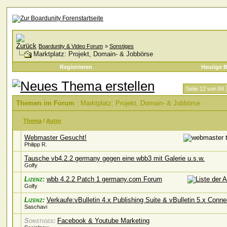
Boardunity & Video Forum
»
Sonstiges
Marktplatz: Projekt, Domain- & Jobbörse
Registrieren
Heutige B
Seite 12 von 84
Themen im Forum
: Marktplatz: Projekt, Domain- & Jobbörse
Thema
/
Autor
Webmaster Gesucht!
Philipp R.
Tausche vb4.2.2 germany gegen eine wbb3 mit Galerie u.s.w.
Golfy
Lizenz:
wbb 4.2.2 Patch 1 germany.com Forum
Golfy
Lizenz:
Verkaufe:vBulletin 4.x Publishing Suite & vBulletin 5.x Conn
Saschavi
Sonstiges:
Facebook & Youtube Marketing