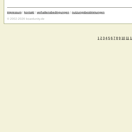
impressum
|
kontakt
|
verhaltensbedingungen
|
nutzungsbestimmungen
© 2002-2026 boardunity.de
1
2
3
4
5
6
7
8
9
10
11
1