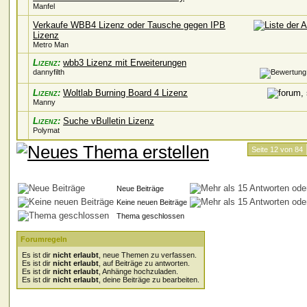
Manfel
Verkaufe WBB4 Lizenz oder Tausche gegen IPB
Lizenz
Metro Man
Lizenz:
wbb3 Lizenz mit Erweiterungen
dannyfilth
Lizenz:
Woltlab Burning Board 4 Lizenz
Manny
Lizenz:
Suche vBulletin Lizenz
Polymat
Seite 12 von 84
Neue Beiträge
Keine neuen Beiträge
Thema geschlossen
Forumregeln
Es ist dir
nicht erlaubt
, neue Themen zu verfassen.
Es ist dir
nicht erlaubt
, auf Beiträge zu antworten.
Es ist dir
nicht erlaubt
, Anhänge hochzuladen.
Es ist dir
nicht erlaubt
, deine Beiträge zu bearbeiten.