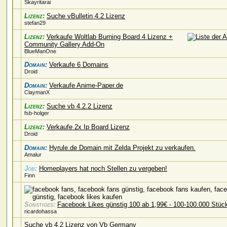
Skayritarai
Lizenz:
Suche vBulletin 4.2 Lizenz
stefan29
Lizenz:
Verkaufe Woltlab Burning Board 4 Lizenz +
Community Gallery Add-On
BlueManOne
Domain:
Verkaufe 6 Domains
Droid
Domain:
Verkaufe Anime-Paper.de
ClaymanX
Lizenz:
Suche vb 4.2.2 Lizenz
fsb-holger
Lizenz:
Verkaufe 2x Ip Board Lizenz
Droid
Domain:
Hyrule.de Domain mit Zelda Projekt zu verkaufen.
Amalur
Job:
Homeplayers hat noch Stellen zu vergeben!
Finn
Sonstiges:
Facebook Likes günstig 100 ab 1,99€ - 100-100.000 Stüc
ricardohassa
Suche vb 4.2 Lizenz von Vb Germany