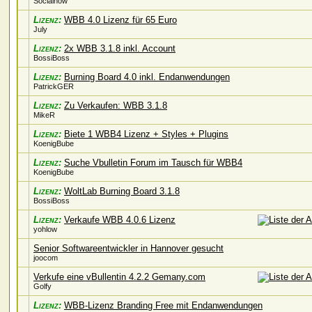
Socialnow
Lizenz:
WBB 4.0 Lizenz für 65 Euro
July
Lizenz:
2x WBB 3.1.8 inkl. Account
BossiBoss
Lizenz:
Burning Board 4.0 inkl. Endanwendungen
PatrickGER
Lizenz:
Zu Verkaufen: WBB 3.1.8
MikeR
Lizenz:
Biete 1 WBB4 Lizenz + Styles + Plugins
KoenigBube
Lizenz:
Suche Vbulletin Forum im Tausch für WBB4
KoenigBube
Lizenz:
WoltLab Burning Board 3.1.8
BossiBoss
Lizenz:
Verkaufe WBB 4.0.6 Lizenz
yohlow
Senior Softwareentwickler in Hannover gesucht
joocom
Verkufe eine vBullentin 4.2.2 Gemany.com
Golfy
Lizenz:
WBB-Lizenz Branding Free mit Endanwendungen