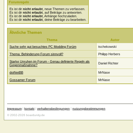
Forumregeln
Es ist dir
nicht erlaubt
, neue Themen zu verfassen.
Es ist dir
nicht erlaubt
, auf Beiträge zu antworten.
Es ist dir
nicht erlaubt
, Anhänge hochzuladen.
Es ist dir
nicht erlaubt
, deine Beiträge zu bearbeiten.
Ähnliche Themen
Thema
Autor
Suche sehr gut besuchtes PC Modding Forúm
tschekowski
Thema: Behinderung Forum sinnvoll?
Philipp Herbers
Starke Unruhen im Forum - Genau definierte Regeln als
Daniel Richter
Gegenmaßnahme?
dotNetBB
MrNase
Gossamer Forum
MrNase
impressum
|
kontakt
|
verhaltensbedingungen
|
nutzungsbestimmungen
© 2002-2026 boardunity.de