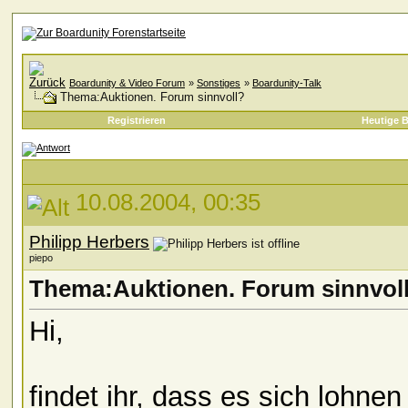
Boardunity & Video Forum
»
Sonstiges
»
Boardunity-Talk
Thema:Auktionen. Forum sinnvoll?
Registrieren
Heutige B
10.08.2004, 00:35
Philipp Herbers
piepo
Thema:Auktionen. Forum sinnvol
Hi,
findet ihr, dass es sich lohne