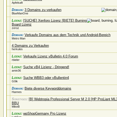
Apfelsaft
Domain:
3 Domains zu verkaufen
BlueManOne
Lizenz:
[SUCHE] Xenforo Lizenz [BIETE] Burning
Board Lizenz
zeroz
Domain:
Verkaufe Domains aus dem Technik und Android-Bereich
Metro Man
4 Domains zu Verkaufen
herkules
Lizenz:
Verkaufe Lizenz vBulletin 4.0 Forum
rbieler
Lizenz:
Suche vB4 Lizienz - Dringend!
amin36
Lizenz:
Suche WBB3 oder vBullentin4
G0ik
Domain:
Biete diverse Keyworddomains
Hannes
Sonstiges:
[B] Webtropia Professional Server M 2.0 [HP ProLiant ML
BBU
MikeB
Lizenz:
wpShopGermany Pro Lizenz