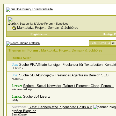
Boardunity & Video Forum
»
Sonstiges
Marktplatz: Projekt, Domain- & Jobbörse
Registrieren
Heutige B
Seite 15 von 84
«
E
Themen im Forum
: Marktplatz: Projekt, Domain- & Jobbörse
Thema
/
Autor
Job:
Suche PR/Affiliate-kundigen Freelancer für Textarbeiten, Kontak
Hubert12
Job:
Suche SEO-kundige(n) Freelancer/Agentur im Bereich SEO
Hubert12
Lizenz:
Scripte - Social Networks, Twitter / Pinterest Clone, Forum...
WebmasterHelp
Lizenz:
Suche vb4 Lizenz
Golfy
Sonstiges:
Biete: Bannerplätze, Sponsored Posts auf
großen Blogs an
SantaCruze