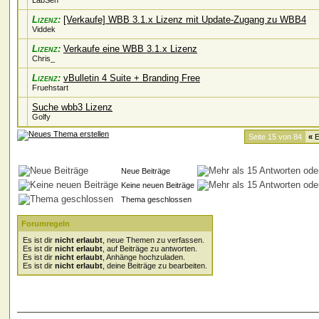
LabSen
Lizenz:
[Verkaufe] WBB 3.1.x Lizenz mit Update-Zugang zu WBB4
Viddek
Lizenz:
Verkaufe eine WBB 3.1.x Lizenz
Chris_
Lizenz:
vBulletin 4 Suite + Branding Free
Fruehstart
Suche wbb3 Lizenz
Golfy
Seite 15 von 84
«
E
Neue Beiträge
Keine neuen Beiträge
Thema geschlossen
Forumregeln
Es ist dir
nicht erlaubt
, neue Themen zu verfassen.
Es ist dir
nicht erlaubt
, auf Beiträge zu antworten.
Es ist dir
nicht erlaubt
, Anhänge hochzuladen.
Es ist dir
nicht erlaubt
, deine Beiträge zu bearbeiten.