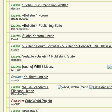
Lizenz:
Suche 3.1.x Lizenz von Woltlab
destiny
Lizenz:
vBulletin 4 Forum
Brazzer20013
Lizenz:
vBulletin 4 Publishing Suite
Brazzer20013
Lizenz:
Suche Xenforo Lizenz
Droid
Lizenz:
VBulletin Forum Software - VBulletin 5 Connect + VBulletin 4 
sturdy
Lizenz:
Verlaufe vBulletin 4 Publishing Suite
hcmagix
Lizenz:
[suche] WBB3 Lizenz
MCBuild
Domain:
Kaufberatung.biz
sturdy
Lizenz:
WBB4 Standard +
Filebase Lizenz
BlueManOne
Projekt:
CubeWorld Projekt
myS4D
Lizenz:
vBulletin 4/5