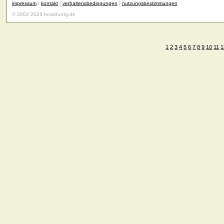
impressum
|
kontakt
|
verhaltensbedingungen
|
nutzungsbestimmungen
© 2002-2026 boardunity.de
1
2
3
4
5
6
7
8
9
10
11
1