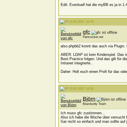
Edit: Eventuell hat die myBB es ja in 1.
13.09.2007, 10:49
gfc
Parkrocker.net
also phpbb2 konnt das auch via Plugi
ABER: LDAP ist kein Kinderspiel. Das is
Best Practice folgen. Und das gilt für d
Intranet integrierte..
Daher: Holt euch einen Profi für das od
13.09.2007, 16:56
Björn
Boardunity Team
Ich muss gfc zustimmen...
Also ich habe die Woche über versucht 
Gar nicht so einfach und man sollte auf 