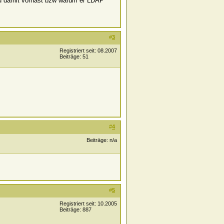
au damit vorhast bzw warum er LDAP
#
3
Registriert seit: 08.2007
Beiträge: 51
#
4
Beiträge: n/a
#
5
Registriert seit: 10.2005
Beiträge: 887