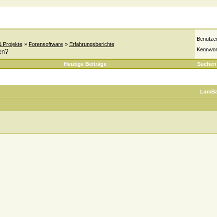
Benutze
& Projekte
»
Forensoftware
»
Erfahrungsberichte
Kennwor
en?
Heutige Beiträge
Suchen
LinkB