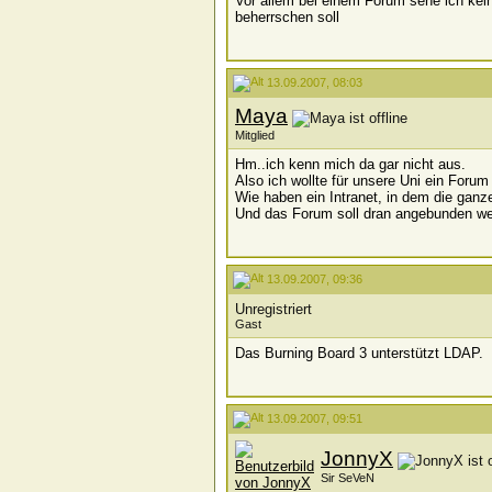
Vor allem bei einem Forum sehe ich ke
beherrschen soll
13.09.2007, 08:03
Maya
Mitglied
Hm..ich kenn mich da gar nicht aus.
Also ich wollte für unsere Uni ein Foru
Wie haben ein Intranet, in dem die ganz
Und das Forum soll dran angebunden we
13.09.2007, 09:36
Unregistriert
Gast
Das Burning Board 3 unterstützt LDAP.
13.09.2007, 09:51
JonnyX
Sir SeVeN