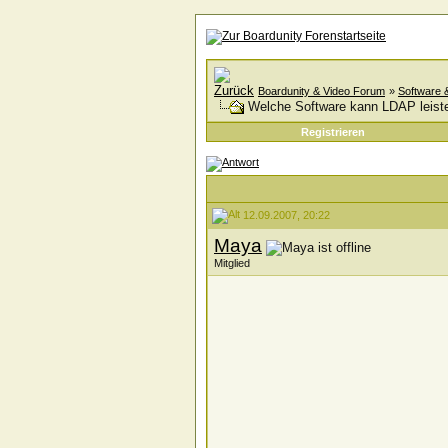
Boardunity & Video Forum
»
Software 
Welche Software kann LDAP leist
Registrieren
12.09.2007, 20:22
Maya
Mitglied