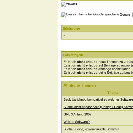
Google
Stichworte
-
Forumregeln
Es ist dir
nicht erlaubt
, neue Themen zu verfas
Es ist dir
nicht erlaubt
, auf Beiträge zu antwort
Es ist dir
nicht erlaubt
, Anhänge hochzuladen.
Es ist dir
nicht erlaubt
, deine Beiträge zu bearb
Ähnliche Themen
Thema
Back Up iphpbb kompatibel zu welcher Software
Suche leicht anpassbare (Design / Code) Softw
GPL 3 Anfang 2007
Welche Software?
Suche: Kleine, unkomplizierte Software