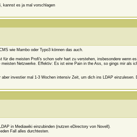
4, kannst es ja mal vorschlagen
n. CMS wie Mambo oder Typo3 können das auch.
t für die meisten Profi's schon sehr hart zu verstehen, insbesondere wenn e
ie meisten Netzwerke. Effektiv: Es ist eine Pain in the Ass, so gings mir als 
er aber investier mal 1-3 Wochen intensiv Zeit, um dich ins LDAP einzulesen.
LDAP in Mediawiki einzubinden (nutzen eDirectory von Novell).
jeden Fall alles durchtesten.