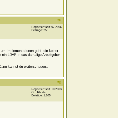
#
8
Registriert seit: 07.2006
Beiträge: 258
s um Implementationen geht, die keiner
ich ein LDAP in das damalige Arbeitgeber-
 Dann kannst du weiterschauen..
#
9
Registriert seit: 10.2003
Ort: Rhode
Beiträge: 1.205