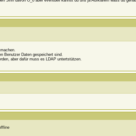
inen Sinn davon O_o aber eventuell kannst du uns ja Aufklärem wass du gen
m machen.
en Benutzer Daten gespeichert sind.
rden, aber dafür muss es LDAP untertstützen.