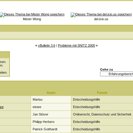
Mister Wong
del.icio.us
«
vBulletin 3.6
|
Probleme mit SNITZ 2000
»
sen.
en.
Gehe zu
eiten.
Autor
Forum
Marlou
Entscheidungshilfe
are
eistee
Entscheidungshilfe
Jan Stöver
Onlinerecht, Datenschutz und Sicherheit
Philipp Herbers
Entscheidungshilfe
Patrick Gotthardt
Entscheidungshilfe