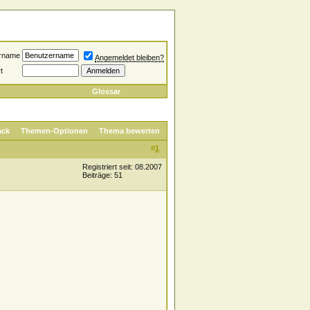
rname
Angemeldet bleiben?
t
Glossar
ack
Themen-Optionen
Thema bewerten
#
1
Registriert seit: 08.2007
Beiträge: 51