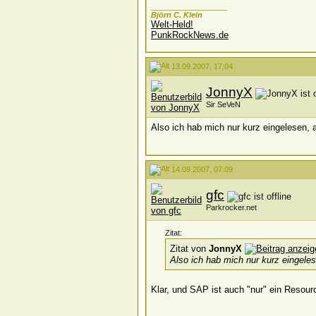
__________________
Björn C. Klein
Welt-Held!
PunkRockNews.de
13.09.2007, 17:04
JonnyX
Sir SeVeN
Also ich hab mich nur kurz eingelesen, 
14.09.2007, 07:09
gfc
Parkrocker.net
Zitat:
Zitat von
JonnyX
Also ich hab mich nur kurz eingele
Klar, und SAP ist auch "nur" ein Resou