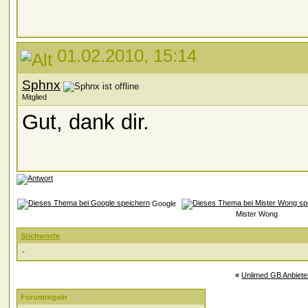
01.02.2010, 15:14
Sphnx
Mitglied
Gut, dank dir.
Google
Mister Wong
Stichworte
-
«
Unlimed GB Anbiete
Forumregeln