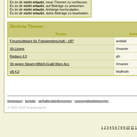
Es ist dir
nicht erlaubt
, neue Themen zu verfassen.
Es ist dir
nicht erlaubt
, auf Beiträge zu antworten.
Es ist dir
nicht erlaubt
, Anhänge hochzuladen.
Es ist dir
nicht erlaubt
, deine Beiträge zu bearbeiten.
Ähnliche Themen
Thema
Auto
Forumsoftware für Fotogemeinschaft - vB?
andelal
Vb Lizens
Xmaster
Redaxo 4.0
gfc
Vb gegen Steam+Wbb3+Guild Wars Acc
Xmaster
vB 4.0
Wulfnoth
impressum
|
kontakt
|
verhaltensbedingungen
|
nutzungsbestimmungen
© 2002-2026 boardunity.de
1
2
3
4
5
6
7
8
9
10
11
1