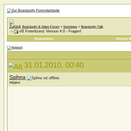
Boardunity & Video Forum
»
Sonstiges
»
Boardunity-Talk
vB Forenlizenz Version 4.0 - Fragen!
Registrieren
Heutige B
31.01.2010, 00:40
Sphnx
Mitglied