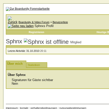
Boardunity & Video Forum
»
Benutzerliste
Sphnxs Profil
Registrieren
Heutige B
Sphnx
Mitglied
Letzte Aktivität:
31.10.2010
20:11
Über mich
Statistiken
Über Sphnx
Signaturen für Gäste sichtbar
Nein
impressum
|
kontakt
|
verhaltensbedingungen
|
nutzungsbestimmungen