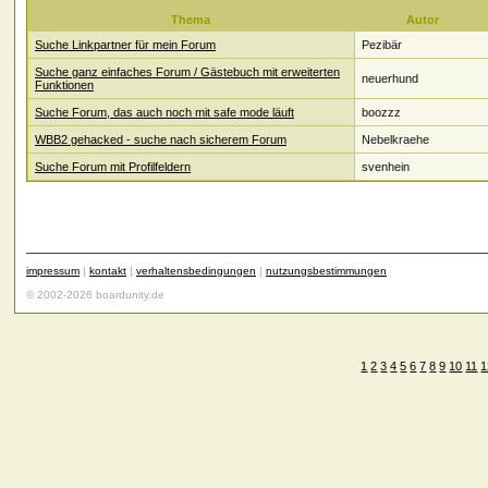
Thema
Autor
Suche Linkpartner für mein Forum
Pezibär
Suche ganz einfaches Forum / Gästebuch mit erweiterten
neuerhund
Funktionen
Suche Forum, das auch noch mit safe mode läuft
boozzz
WBB2 gehacked - suche nach sicherem Forum
Nebelkraehe
Suche Forum mit Profilfeldern
svenhein
impressum
|
kontakt
|
verhaltensbedingungen
|
nutzungsbestimmungen
© 2002-2026 boardunity.de
1
2
3
4
5
6
7
8
9
10
11
1