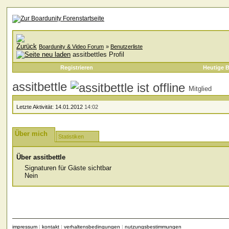
Boardunity & Video Forum
»
Benutzerliste
assitbettles Profil
Registrieren
Heutige B
assitbettle
Mitglied
Letzte Aktivität:
14.01.2012
14:02
Über mich
Statistiken
Über assitbettle
Signaturen für Gäste sichtbar
Nein
impressum
|
kontakt
|
verhaltensbedingungen
|
nutzungsbestimmungen