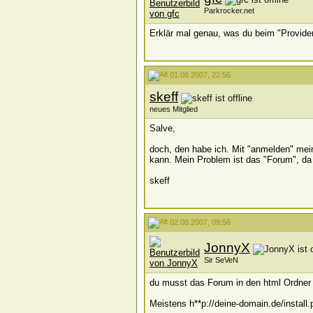
Parkrocker.net
Erklär mal genau, was du beim "Provide
01.08.2007, 22:56
skeff
neues Mitglied
Salve,
doch, den habe ich. Mit "anmelden" mei
kann. Mein Problem ist das "Forum", da 
skeff
02.08.2007, 09:56
JonnyX
Sir SeVeN
du musst das Forum in den html Ordner p
Meistens h**p://deine-domain.de/install