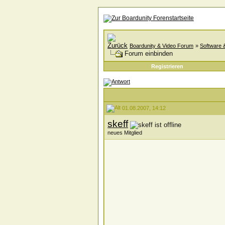
Boardunity & Video Forum
»
Software 
Forum einbinden
Registrieren
01.08.2007, 14:12
skeff
neues Mitglied