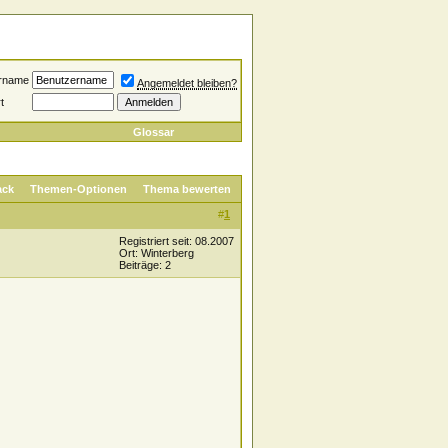
rname
Angemeldet bleiben?
t
Glossar
ack
Themen-Optionen
Thema bewerten
#
1
Registriert seit: 08.2007
Ort: Winterberg
Beiträge: 2