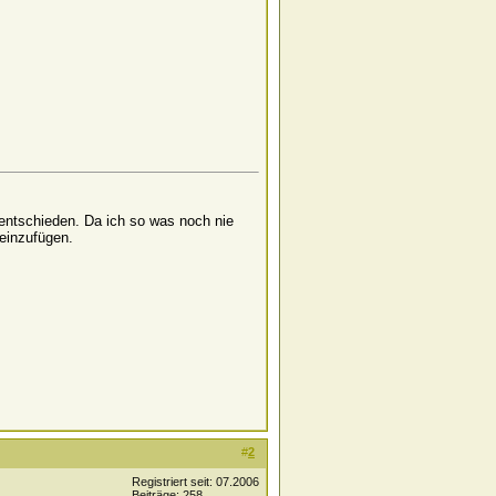
 entschieden. Da ich so was noch nie
 einzufügen.
#
2
Registriert seit: 07.2006
Beiträge: 258