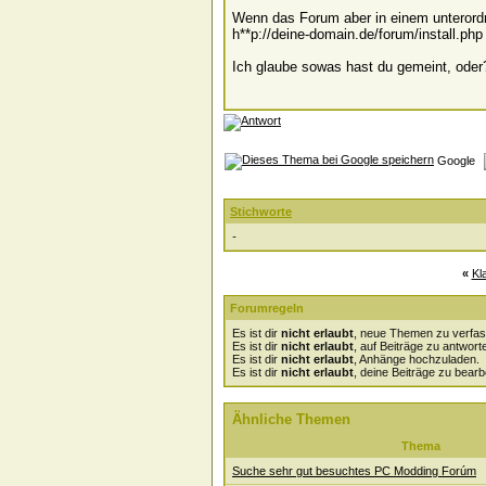
Wenn das Forum aber in einem unterordne
h**p://deine-domain.de/forum/install.php
Ich glaube sowas hast du gemeint, oder
Google
Stichworte
-
«
Kl
Forumregeln
Es ist dir
nicht erlaubt
, neue Themen zu verfas
Es ist dir
nicht erlaubt
, auf Beiträge zu antwort
Es ist dir
nicht erlaubt
, Anhänge hochzuladen.
Es ist dir
nicht erlaubt
, deine Beiträge zu bearb
Ähnliche Themen
Thema
Suche sehr gut besuchtes PC Modding Forúm