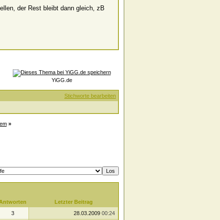
llen, der Rest bleibt dann gleich, zB
YiGG.de
Stichworte bearbeiten
tem
»
Antworten
Letzter Beitrag
3
28.03.2009
00:24