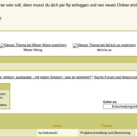
r sein soll, dann musst du dich per ftp einloggen und nen neuen Ordner erste
?
Mister Wong
del.icio.us
ar, einfach, ausbaubar - mit gutem Support - was ist geeignet!?
|
Suche Forum und Newssys
sen.
en.
Gehe zu
eiten.
Autor
Forum
tschekowski
Projektvorstellung und Bewertung