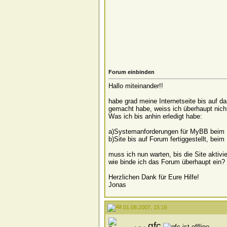
Forum einbinden
Hallo miteinander!!
habe grad meine Internetseite bis auf d
gemacht habe, weiss ich überhaupt nicht
Was ich bis anhin erledigt habe:
a)Systemanforderungen für MyBB beim P
b)Site bis auf Forum fertiggestellt, bei
muss ich nun warten, bis die Site aktivi
wie binde ich das Forum überhaupt ein?
Herzlichen Dank für Eure Hilfe!
Jonas
01.08.2007, 15:16
gfc