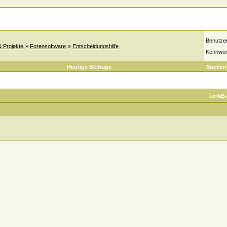
Benutze
& Projekte
»
Forensoftware
»
Entscheidungshilfe
Kennwor
Heutige Beiträge
Suchen
LinkB