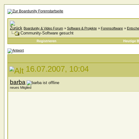
Boardunity & Video Forum
»
Software & Projekte
»
Forensoftware
»
Entsche
Community-Software gesucht
Registrieren
Heutige B
16.07.2007, 10:04
barba
neues Mitglied