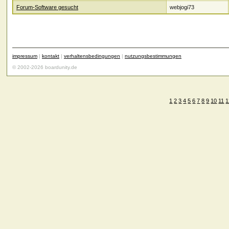
Forum-Software gesucht
webjogi73
impressum
|
kontakt
|
verhaltensbedingungen
|
nutzungsbestimmungen
© 2002-2026 boardunity.de
1
2
3
4
5
6
7
8
9
10
11
1