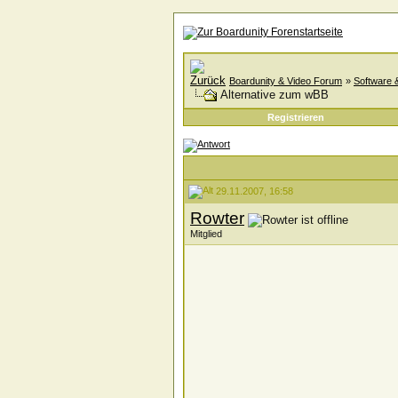
Boardunity & Video Forum
»
Software 
Alternative zum wBB
Registrieren
29.11.2007, 16:58
Rowter
Mitglied