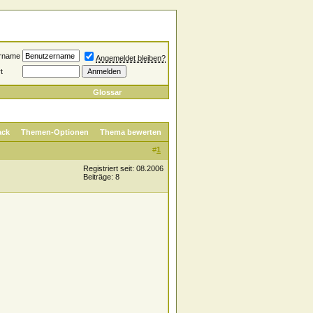
rname
Angemeldet bleiben?
t
Glossar
ack
Themen-Optionen
Thema bewerten
#
1
Registriert seit: 08.2006
Beiträge: 8