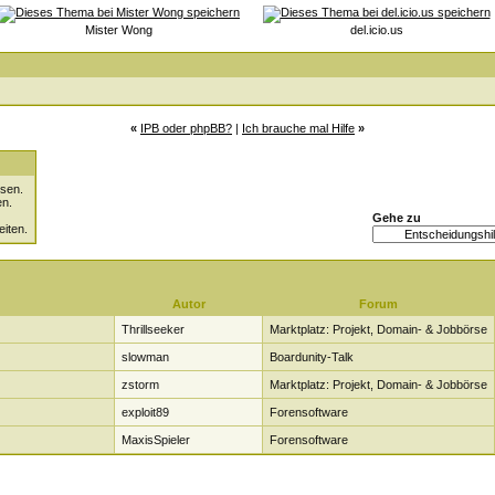
Mister Wong
del.icio.us
«
IPB oder phpBB?
|
Ich brauche mal Hilfe
»
sen.
en.
Gehe zu
eiten.
Autor
Forum
Thrillseeker
Marktplatz: Projekt, Domain- & Jobbörse
slowman
Boardunity-Talk
zstorm
Marktplatz: Projekt, Domain- & Jobbörse
exploit89
Forensoftware
MaxisSpieler
Forensoftware