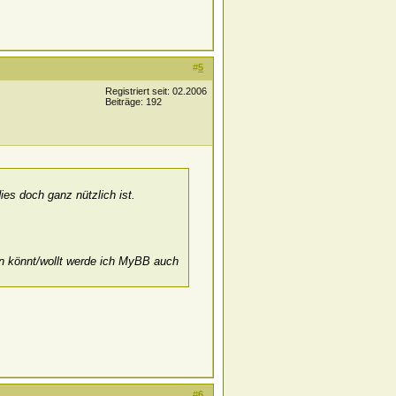
#
5
Registriert seit: 02.2006
Beiträge: 192
ies doch ganz nützlich ist.
en könnt/wollt werde ich MyBB auch
#
6