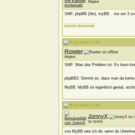
Mitglied
SMF, phpBB (3er), myBB... nur um 3 zu
__________________
Karsten Achterrath
29.11.2007, 17:09
Rowter
Mitglied
SMF: Was das Problem ist: Es kann keine 
phpBB3: Stimmt es, dass man da keine 
MyBB: MyBB ist eigentlich genial, nich
29.11.2007, 17:38
JonnyX
Sir SeVeN
von MyBB rate ich dir, wenn du Unterfo