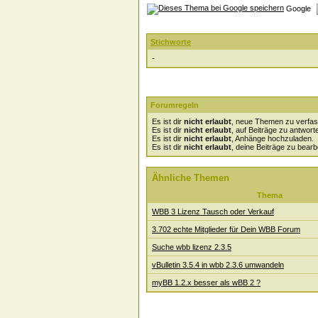
Google
Stichworte
-
Forumregeln
Es ist dir
nicht erlaubt
, neue Themen zu verfas
Es ist dir
nicht erlaubt
, auf Beiträge zu antwort
Es ist dir
nicht erlaubt
, Anhänge hochzuladen.
Es ist dir
nicht erlaubt
, deine Beiträge zu bearb
Ähnliche Themen
Thema
WBB 3 Lizenz Tausch oder Verkauf
3.702 echte Mitglieder für Dein WBB Forum
Suche wbb lizenz 2.3.5
vBulletin 3.5.4 in wbb 2.3.6 umwandeln
myBB 1.2.x besser als wBB 2 ?