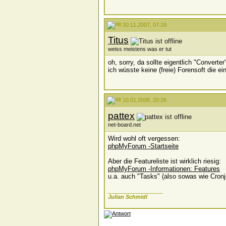
30.11.2007, 07:18
Titus
weiss meistens was er tut
oh, sorry, da sollte eigentlich "Converte
ich wüsste keine (freie) Forensoft die e
10.01.2008, 20:26
pattex
net-board.net
Wird wohl oft vergessen:
phpMyForum -Startseite
Aber die Featureliste ist wirklich riesig:
phpMyForum -Informationen: Features
u.a. auch "Tasks" (also sowas wie Cronj
__________________
Julian Schmidl