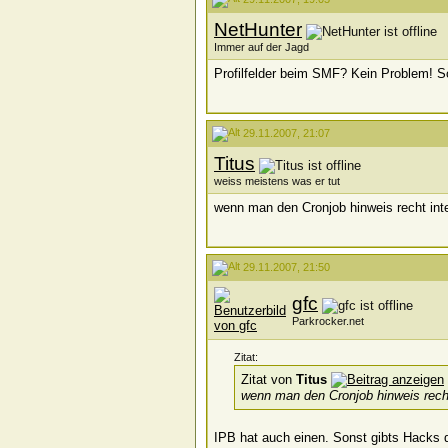
NetHunter
Immer auf der Jagd
Profilfelder beim SMF? Kein Problem! So
29.11.2007, 21:07
Titus
weiss meistens was er tut
wenn man den Cronjob hinweis recht inte
29.11.2007, 21:50
gfc
Parkrocker.net
Zitat:
Zitat von
Titus
wenn man den Cronjob hinweis recht 
IPB hat auch einen. Sonst gibts Hacks da