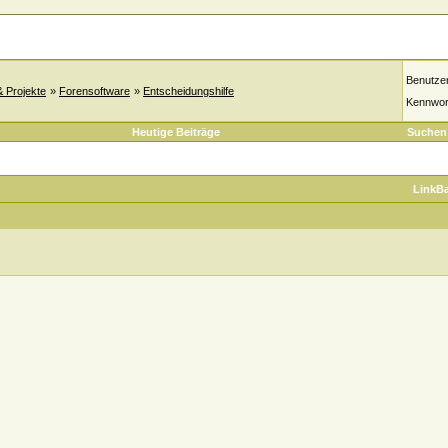
Benutze
& Projekte
»
Forensoftware
»
Entscheidungshilfe
Kennwor
Heutige Beiträge
Suchen
LinkB