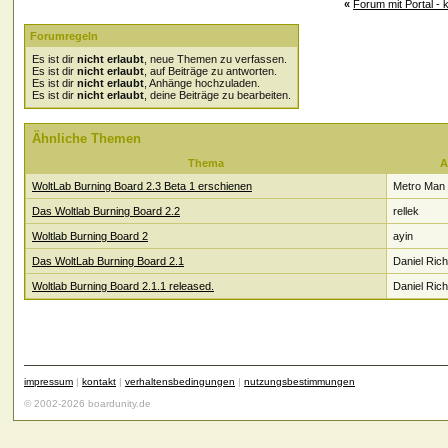
«
Forum mit Portal - 
Forumregeln
Es ist dir
nicht erlaubt
, neue Themen zu verfassen.
Es ist dir
nicht erlaubt
, auf Beiträge zu antworten.
Es ist dir
nicht erlaubt
, Anhänge hochzuladen.
Es ist dir
nicht erlaubt
, deine Beiträge zu bearbeiten.
Ähnliche Themen
Thema
A
WoltLab Burning Board 2.3 Beta 1 erschienen
Metro Man
Das Woltlab Burning Board 2.2
rellek
Woltlab Burning Board 2
ayin
Das WoltLab Burning Board 2.1
Daniel Rich
Woltlab Burning Board 2.1.1 released.
Daniel Rich
impressum
|
kontakt
|
verhaltensbedingungen
|
nutzungsbestimmungen
© 2002-2026 boardunity.de