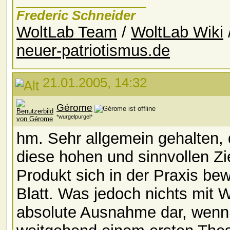
__________________
Frederic Schneider
WoltLab Team
/
WoltLab Wiki
neuer-patriotismus.de
21.01.2005, 14:32
Gérome
*wurgelpurgel*
hm. Sehr allgemein gehalten, d
diese hohen und sinnvollen Zi
Produkt sich in der Praxis be
Blatt. Was jedoch nichts mit Wo
absolute Ausnahme dar, wenn 