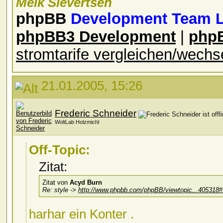
Meik Sievertsen
phpBB
Development Team 
phpBB3 Development
|
php
stromtarife vergleichen/wechs
21.01.2005, 15:26
Frederic Schneider
WoltLab Holzmichl
Off-Topic:
Zitat:
Zitat von
Acyd Burn
Re: style ->
http://www.phpbb.com/phpBB/viewtopic...405318
harhar ein Konter
.