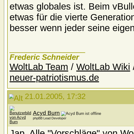
etwas globales ist. Beim vBul
etwas für die vierte Generation
besser wenn jeder seine eigen
__________________
Frederic Schneider
WoltLab Team
/
WoltLab Wiki
neuer-patriotismus.de
21.01.2005, 17:32
Acyd Burn
phpBB Lead Developer
Jap. Alle "Vorschläge" von Wo