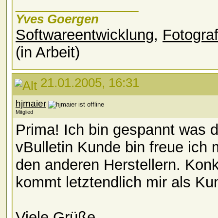
__________________
Yves Goergen
Softwareentwicklung
,
Fotograf
(in Arbeit)
21.01.2005, 16:31
hjmaier
Mitglied
Prima! Ich bin gespannt was d
vBulletin Kunde bin freue ich
den anderen Herstellern. Kon
kommt letztendlich mir als Ku
Viele Grüße