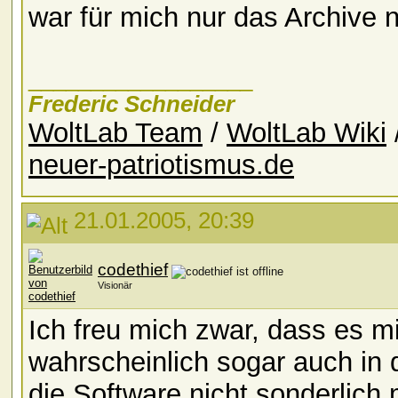
war für mich nur das Archive n
__________________
Frederic Schneider
WoltLab Team
/
WoltLab Wiki
neuer-patriotismus.de
21.01.2005, 20:39
codethief
Visionär
Ich freu mich zwar, dass es 
wahrscheinlich sogar auch in d
die Software nicht sonderlich m