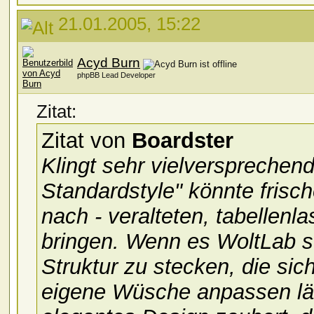
21.01.2005, 15:22
Acyd Burn
phpBB Lead Developer
Zitat:
Zitat von
Boardster
Klingt sehr vielversprechend
Standardstyle" könnte frisc
nach - veralteten, tabellen
bringen. Wenn es WoltLab sc
Struktur zu stecken, die si
eigene Wüsche anpassen läs