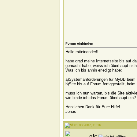
Forum einbinden
Hallo miteinander!!
habe grad meine Internetseite bis auf d
gemacht habe, weiss ich überhaupt nicht
Was ich bis anhin erledigt habe:
a)Systemanforderungen für MyBB beim P
b)Site bis auf Forum fertiggestellt, bei
muss ich nun warten, bis die Site aktivi
wie binde ich das Forum überhaupt ein?
Herzlichen Dank für Eure Hilfe!
Jonas
01.08.2007, 15:16
gfc