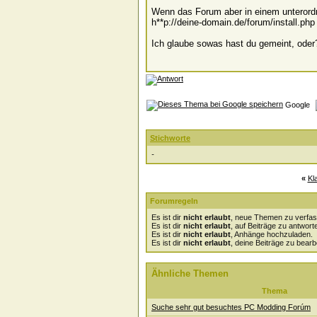
Wenn das Forum aber in einem unterordne
h**p://deine-domain.de/forum/install.php
Ich glaube sowas hast du gemeint, oder
Google
Stichworte
-
«
Kl
Forumregeln
Es ist dir
nicht erlaubt
, neue Themen zu verfas
Es ist dir
nicht erlaubt
, auf Beiträge zu antwort
Es ist dir
nicht erlaubt
, Anhänge hochzuladen.
Es ist dir
nicht erlaubt
, deine Beiträge zu bearb
Ähnliche Themen
Thema
Suche sehr gut besuchtes PC Modding Forúm