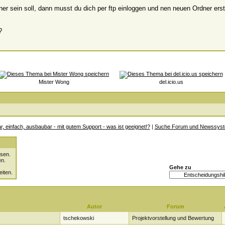
r sein soll, dann musst du dich per ftp einloggen und nen neuen Ordner erste
?
Mister Wong
del.icio.us
ar, einfach, ausbaubar - mit gutem Support - was ist geeignet!?
|
Suche Forum und Newssys
sen.
en.
Gehe zu
eiten.
Autor
Forum
tschekowski
Projektvorstellung und Bewertung