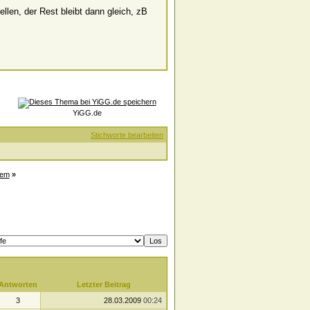
llen, der Rest bleibt dann gleich, zB
YiGG.de
Stichworte bearbeiten
tem
»
Antworten
Letzter Beitrag
3
28.03.2009
00:24