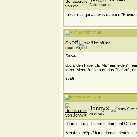
Parkrocker.net
Erklär mal genau, was du beim "Provide
01.08.2007, 22:56
skeff
neues Mitglied
Salve,
doch, den habe ich. Mit "anmelden" mei
kann. Mein Problem ist das "Forum", da 
skeff
02.08.2007, 09:56
JonnyX
Sir SeVeN
du musst das Forum in den html Ordner p
Meistens h**p://deine-domain.de/install