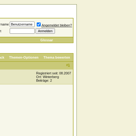
rname
Angemeldet bleiben?
t
Glossar
ack
Themen-Optionen
Thema bewerten
#
1
Registriert seit: 08.2007
Ort: Winterberg
Beiträge: 2