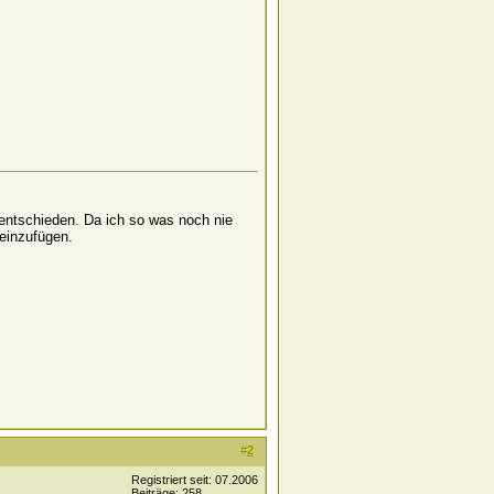
 entschieden. Da ich so was noch nie
 einzufügen.
#
2
Registriert seit: 07.2006
Beiträge: 258