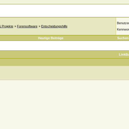
Benutze
& Projekte
»
Forensoftware
»
Entscheidungshilfe
Kennwor
Heutige Beiträge
Suchen
LinkB