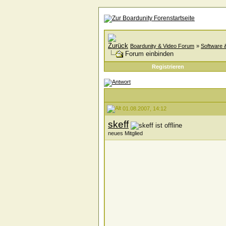
Boardunity & Video Forum
»
Software 
Forum einbinden
Registrieren
01.08.2007, 14:12
skeff
neues Mitglied