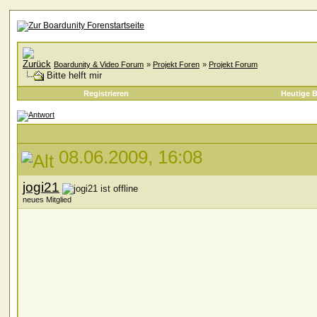
Boardunity & Video Forum
»
Projekt Foren
»
Projekt Forum
Bitte helft mir
Registrieren
Heutige B
08.06.2009, 16:08
jogi21
neues Mitglied