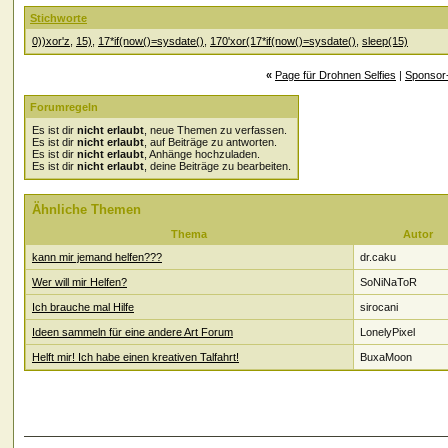
Stichworte
0))xor'z
,
15)
,
17*if(now()=sysdate()
,
170'xor(17*if(now()=sysdate()
,
sleep(15)
«
Page für Drohnen Selfies
|
Sponsor-
Forumregeln
Es ist dir
nicht erlaubt
, neue Themen zu verfassen.
Es ist dir
nicht erlaubt
, auf Beiträge zu antworten.
Es ist dir
nicht erlaubt
, Anhänge hochzuladen.
Es ist dir
nicht erlaubt
, deine Beiträge zu bearbeiten.
Ähnliche Themen
Thema
Autor
kann mir jemand helfen???
dr.caku
Wer will mir Helfen?
SoNiNaToR
Ich brauche mal Hilfe
sirocani
Ideen sammeln für eine andere Art Forum
LonelyPixel
Helft mir! Ich habe einen kreativen Talfahrt!
BuxaMoon