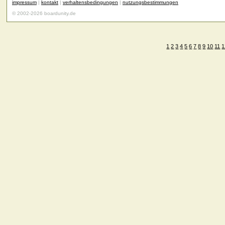
impressum
|
kontakt
|
verhaltensbedingungen
|
nutzungsbestimmungen
© 2002-2026 boardunity.de
1
2
3
4
5
6
7
8
9
10
11
1