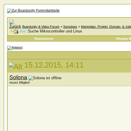
Boardunity & Video Forum
»
Sonstiges
»
Marktplatz: Projekt, Domain- & Jo
Job:
Suche Mikrocontroller und Linux
Registrieren
Heutige B
15.12.2015, 14:11
Solona
neues Mitglied