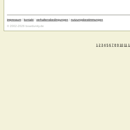
impressum
|
kontakt
|
verhaltensbedingungen
|
nutzungsbestimmungen
© 2002-2026 boardunity.de
1
2
3
4
5
6
7
8
9
10
11
1