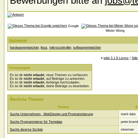
Bewerbungen bitte an
jobs@te
Google
Mister Wong
Stichworte
hardwareentwickler
,
linux
,
mikrocontroller
,
softwareentwickler
«
wbb 3.1.8 Lizenz
|
Stil
Forumregeln
Es ist dir
nicht erlaubt
, neue Themen zu verfassen.
Es ist dir
nicht erlaubt
, auf Beiträge zu antworten.
Es ist dir
nicht erlaubt
, Anhänge hochzuladen.
Es ist dir
nicht erlaubt
, deine Beiträge zu bearbeiten.
Ähnliche Themen
Thema
A
Suche Unternehmen , WebDesign und Programmierung
mark-labs
Suche Programmierer für Template
peter.brami
Suche diverse Scripte
slowman