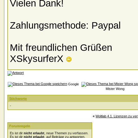
Vielen Dank!
Zahlungsmethode: Paypal
Mit freundlichen Grüßen
XSkysurferX
Google
Mister Wong
Stichworte
-
«
Woltlab 4.1. Lizenzen zu ve
Forumregeln
Es ist dir
nicht erlaubt
, neue Themen zu verfassen.
Es ist dir
nicht erlaubt
, auf Beiträge zu antworten.