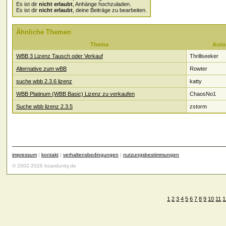
Es ist dir
nicht erlaubt
, Anhänge hochzuladen.
Es ist dir
nicht erlaubt
, deine Beiträge zu bearbeiten.
Ähnliche Themen
Thema
Auto
WBB 3 Lizenz Tausch oder Verkauf
Thrillseeker
Alternative zum wBB
Rowter
suche wbb 2.3.6 lizenz
katty
WBB Platinum (WBB Basic) Lizenz zu verkaufen
ChaosNo1
Suche wbb lizenz 2.3.5
zstorm
impressum
|
kontakt
|
verhaltensbedingungen
|
nutzungsbestimmungen
© 2002-2026 boardunity.de
1
2
3
4
5
6
7
8
9
10
11
1