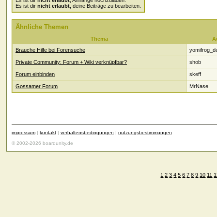
Es ist dir
nicht erlaubt
, Anhänge hochzuladen.
Es ist dir
nicht erlaubt
, deine Beiträge zu bearbeiten.
Ähnliche Themen
Thema
A
Brauche Hilfe bei Forensuche
yomifrog_d
Private Community: Forum + Wiki verknüpfbar?
shob
Forum einbinden
skeff
Gossamer Forum
MrNase
impressum
|
kontakt
|
verhaltensbedingungen
|
nutzungsbestimmungen
© 2002-2026 boardunity.de
1
2
3
4
5
6
7
8
9
10
11
1