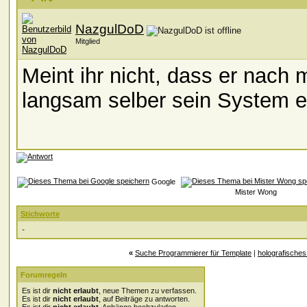
NazgulDoD
Mitglied
Meint ihr nicht, dass er nach 
langsam selber sein System 
Google
Mister Wong
Stichworte
-
«
Suche Programmierer für Template
|
holografische
Forumregeln
Es ist dir
nicht erlaubt
, neue Themen zu verfassen.
Es ist dir
nicht erlaubt
, auf Beiträge zu antworten.