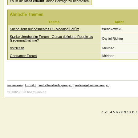
Es ist dir
nicht erlaubt
, deine Beiträge zu bearbeiten.
Ähnliche Themen
Thema
Autor
Suche sehr gut besuchtes PC Modding Forúm
tschekowski
Starke Unruhen im Forum - Genau definierte Regeln als
Daniel Richter
Gegenmaßnahme?
dotNetBB
MrNase
Gossamer Forum
MrNase
impressum
|
kontakt
|
verhaltensbedingungen
|
nutzungsbestimmungen
© 2002-2026 boardunity.de
1
2
3
4
5
6
7
8
9
10
11
1