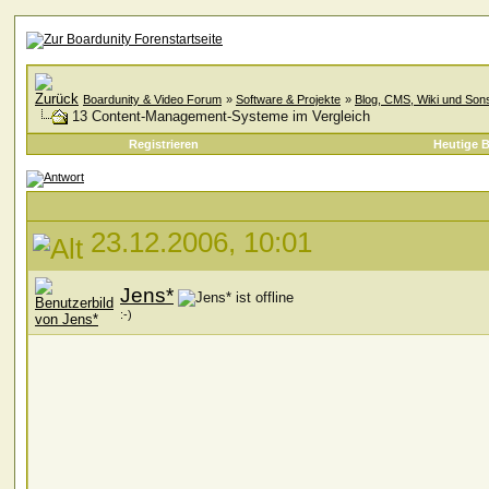
Boardunity & Video Forum
»
Software & Projekte
»
Blog, CMS, Wiki und Sons
13 Content-Management-Systeme im Vergleich
Registrieren
Heutige B
23.12.2006, 10:01
Jens*
:-)