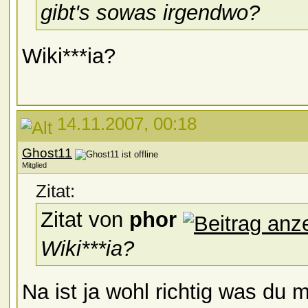
gibt's sowas irgendwo?
Wiki***ia?
14.11.2007, 00:18
Ghost11
Mitglied
Zitat:
Zitat von
phor
Wiki***ia?
Na ist ja wohl richtig was du m