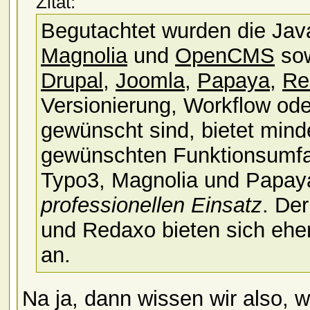
Zitat:
Begutachtet wurden die Ja
Magnolia
und
OpenCMS
sow
Drupal
,
Joomla
,
Papaya
,
Re
Versionierung, Workflow ode
gewünscht sind, bietet min
gewünschten Funktionsumfa
Typo3, Magnolia und Papa
professionellen Einsatz
. De
und Redaxo bieten sich eher
an.
Na ja, dann wissen wir also, 