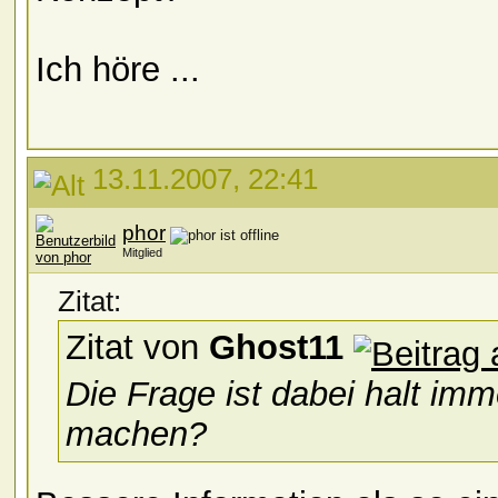
Ich höre ...
13.11.2007, 22:41
phor
Mitglied
Zitat:
Zitat von
Ghost11
Die Frage ist dabei halt imm
machen?