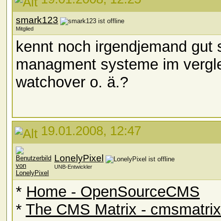
smark123
Mitglied
kennt noch irgendjemand gut 
managment systeme im verglei
watchover o. ä.?
19.01.2008, 12:47
LonelyPixel
UNB-Entwickler
*
Home - OpenSourceCMS
*
The CMS Matrix - cmsmatrix