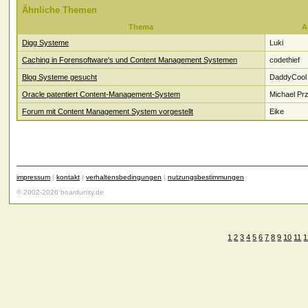
Ähnliche Themen
Thema
A
Digg Systeme
Luki
Caching in Forensoftware's und Content Management Systemen
codethief
Blog Systeme gesucht
DaddyCool
Oracle patentiert Content-Management-System
Michael Pr
Forum mit Content Management System vorgestellt
Eike
impressum
|
kontakt
|
verhaltensbedingungen
|
nutzungsbestimmungen
© 2002-2026 boardunity.de
1
2
3
4
5
6
7
8
9
10
11
1