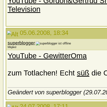
YouTube - Gordon&Gertrud Sho
Television
05.06.2008, 18:34
superblogger
Mitglied
YouTube - GewitterOma
zum Totlachen! Echt
süß
die 
Geändert von superblogger (29.07.
24.07.2008, 17:11