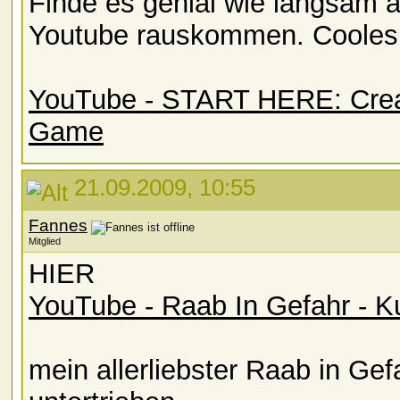
Finde es genial wie langsam au
Youtube rauskommen. Cooles B
YouTube - START HERE: Create
Game
21.09.2009, 10:55
Fannes
Mitglied
HIER
YouTube - Raab In Gefahr - K
mein allerliebster Raab in Gef