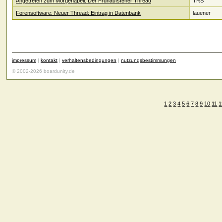
Angetreten zum Morgenapell: Der Frühaufsteher Thread
TRS
Forensoftware: Neuer Thread: Eintrag in Datenbank
lauener
impressum
|
kontakt
|
verhaltensbedingungen
|
nutzungsbestimmungen
© 2002-2026 boardunity.de
1
2
3
4
5
6
7
8
9
10
11
1