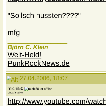
"Sollsch hussten????"
mfg
__________________
Björn C. Klein
Welt-Held!
PunkRockNews.de
27.04.2006, 18:07
michi50
Linuxfanatiker
http://www.youtube.com/wat