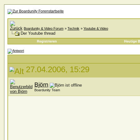
Boardunity & Video Forum
»
Technik
»
Youtube & Video
Der Youtube thread
Registrieren
Heutige B
27.04.2006, 15:29
Björn
Boardunity Team