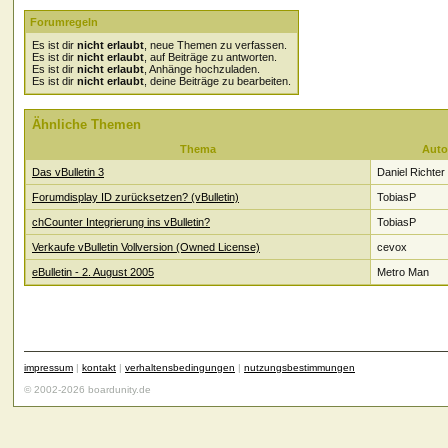
Forumregeln
Es ist dir
nicht erlaubt
, neue Themen zu verfassen.
Es ist dir
nicht erlaubt
, auf Beiträge zu antworten.
Es ist dir
nicht erlaubt
, Anhänge hochzuladen.
Es ist dir
nicht erlaubt
, deine Beiträge zu bearbeiten.
Ähnliche Themen
Thema
Auto
Das vBulletin 3
Daniel Richter
Forumdisplay ID zurücksetzen? (vBulletin)
TobiasP
chCounter Integrierung ins vBulletin?
TobiasP
Verkaufe vBulletin Vollversion (Owned License)
cevox
eBulletin - 2. August 2005
Metro Man
impressum
|
kontakt
|
verhaltensbedingungen
|
nutzungsbestimmungen
© 2002-2026 boardunity.de