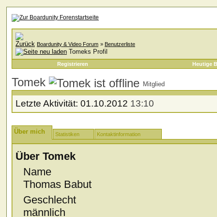
Boardunity & Video Forum
»
Benutzerliste
Tomeks Profil
Registrieren
Heutige B
Tomek
Mitglied
Letzte Aktivität:
01.10.2012
13:10
Über mich
Statistiken
Kontaktinformation
Über Tomek
Name
Thomas Babut
Geschlecht
männlich