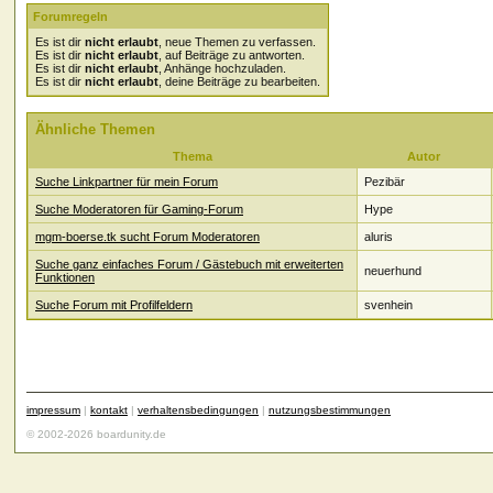
Forumregeln
Es ist dir
nicht erlaubt
, neue Themen zu verfassen.
Es ist dir
nicht erlaubt
, auf Beiträge zu antworten.
Es ist dir
nicht erlaubt
, Anhänge hochzuladen.
Es ist dir
nicht erlaubt
, deine Beiträge zu bearbeiten.
Ähnliche Themen
Thema
Autor
Suche Linkpartner für mein Forum
Pezibär
Suche Moderatoren für Gaming-Forum
Hype
mgm-boerse.tk sucht Forum Moderatoren
aluris
Suche ganz einfaches Forum / Gästebuch mit erweiterten
neuerhund
Funktionen
Suche Forum mit Profilfeldern
svenhein
impressum
|
kontakt
|
verhaltensbedingungen
|
nutzungsbestimmungen
© 2002-2026 boardunity.de