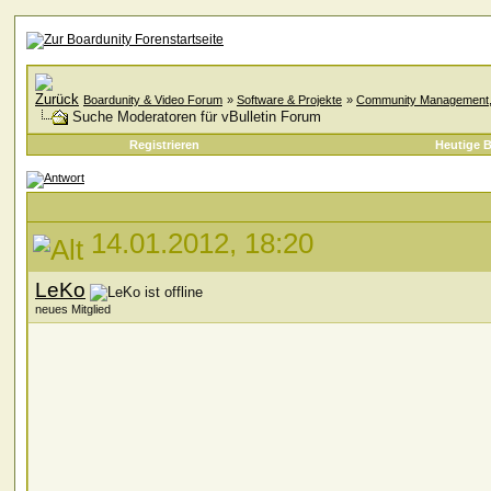
Boardunity & Video Forum
»
Software & Projekte
»
Community Management, A
Suche Moderatoren für vBulletin Forum
Registrieren
Heutige B
14.01.2012, 18:20
LeKo
neues Mitglied