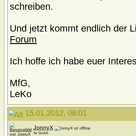
schreiben.
Und jetzt kommt endlich der 
Forum
Ich hoffe ich habe euer Inter
MfG,
LeKo
15.01.2012, 08:01
JonnyX
Sir SeVeN