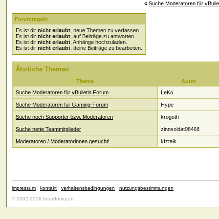
«
Suche Moderatoren für vBulle
Forumregeln
Es ist dir
nicht erlaubt
, neue Themen zu verfassen.
Es ist dir
nicht erlaubt
, auf Beiträge zu antworten.
Es ist dir
nicht erlaubt
, Anhänge hochzuladen.
Es ist dir
nicht erlaubt
, deine Beiträge zu bearbeiten.
Ähnliche Themen
Thema
Autor
Suche Moderatoren für vBulletin Forum
LeKo
Suche Moderatoren für Gaming-Forum
Hype
Suche noch Supporter bzw. Moderatoren
krogoth
Suche nette Teammitglieder
zinnsoldat08468
Moderatoren / Moderatorinnen gesucht!
kfztalk
impressum
|
kontakt
|
verhaltensbedingungen
|
nutzungsbestimmungen
© 2002-2026 boardunity.de