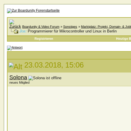
Boardunity & Video Forum
»
Sonstiges
»
Marktplatz: Projekt, Domain- & Jo
Job:
Programmierer für Mikrocontroller und Linux in Berlin
Registrieren
Heutige B
23.03.2018, 15:06
Solona
neues Mitglied