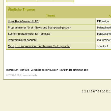
Ähnliche Themen
Thema
A
Linux Root-Server HILFE!
DPdesign
Programmierer für ein News und Suchportal gesucht
beierallmed
Suche Programmierer für Template
peter.brami
Programmierer gesucht.
mai-project
MySQL - Programmierer für Karaoke Seite gesucht!
scoutnr.1
impressum
|
kontakt
|
verhaltensbedingungen
|
nutzungsbestimmungen
© 2002-2026 boardunity.de
1
2
3
4
5
6
7
8
9
10
11
1