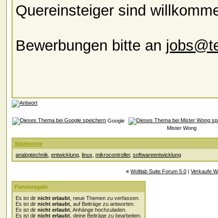
Quereinsteiger sind willkomm
Bewerbungen bitte an
jobs@te
Google
Mister Wong
Stichworte
analogtechnik
,
entwicklung
,
linux
,
mikrocontroller
,
softwareentwicklung
«
Woltlab Suite Forum 5.0
|
Verkaufe W
Forumregeln
Es ist dir
nicht erlaubt
, neue Themen zu verfassen.
Es ist dir
nicht erlaubt
, auf Beiträge zu antworten.
Es ist dir
nicht erlaubt
, Anhänge hochzuladen.
Es ist dir
nicht erlaubt
, deine Beiträge zu bearbeiten.