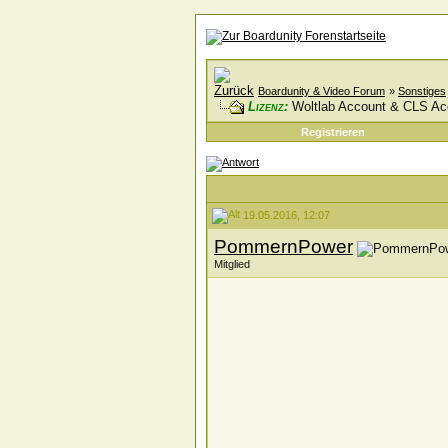
Boardunity & Video Forum
»
Sonstiges
Lizenz:
Woltlab Account & CLS Ac
Registrieren
19.05.2016, 12:07
PommernPower
Mitglied