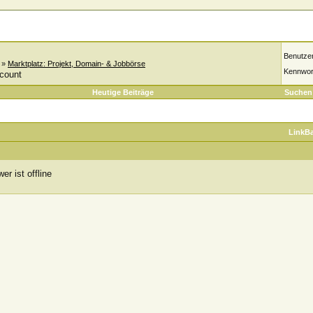
Benutze
»
Marktplatz: Projekt, Domain- & Jobbörse
Kennwor
count
Heutige Beiträge
Suchen
LinkB