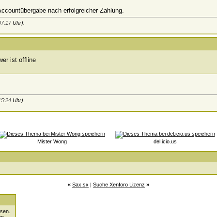
ccountübergabe nach erfolgreicher Zahlung.
07:17
Uhr).
15:24
Uhr).
Mister Wong
del.icio.us
«
Sax.sx
|
Suche Xenforo Lizenz
»
sen.