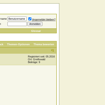
rname
Angemeldet bleiben?
t
Glossar
ack
Themen-Optionen
Thema bewerten
#
1
Registriert seit: 05.2016
Ort: Greifswald
Beiträge: 9