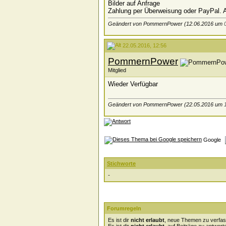
Bilder auf Anfrage
Zahlung per Überweisung oder PayPal. A
Geändert von PommernPower (12.06.2016 um
22.05.2016, 12:56
PommernPower
Mitglied
Wieder Verfügbar
Geändert von PommernPower (22.05.2016 um
Google
Stichworte
-
Forumregeln
Es ist dir
nicht erlaubt
, neue Themen zu verfas