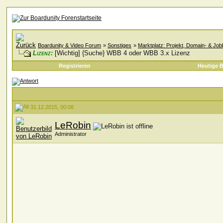
Boardunity & Video Forum
»
Sonstiges
»
Marktplatz: Projekt, Domain- & Jo
Lizenz:
[Wichtig] {Suche} WBB 4 oder WBB 3.x Lizenz
Registrieren
Heutige B
31.12.2015, 00:08
LeRobin
Administrator