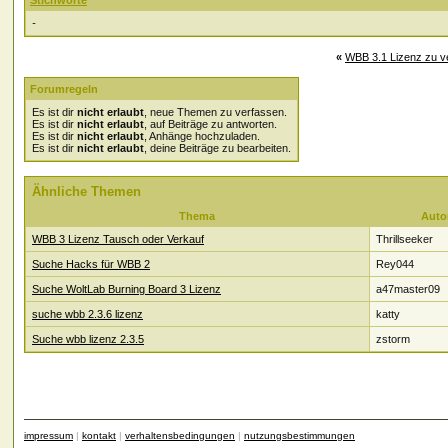
Stichworte
-
«
WBB 3.1 Lizenz zu v
Forumregeln
Es ist dir
nicht erlaubt
, neue Themen zu verfassen.
Es ist dir
nicht erlaubt
, auf Beiträge zu antworten.
Es ist dir
nicht erlaubt
, Anhänge hochzuladen.
Es ist dir
nicht erlaubt
, deine Beiträge zu bearbeiten.
Ähnliche Themen
Thema
Auto
WBB 3 Lizenz Tausch oder Verkauf
Thrillseeker
Suche Hacks für WBB 2
Rey044
Suche WoltLab Burning Board 3 Lizenz
a47master09
suche wbb 2.3.6 lizenz
katty
Suche wbb lizenz 2.3.5
zstorm
impressum
|
kontakt
|
verhaltensbedingungen
|
nutzungsbestimmungen