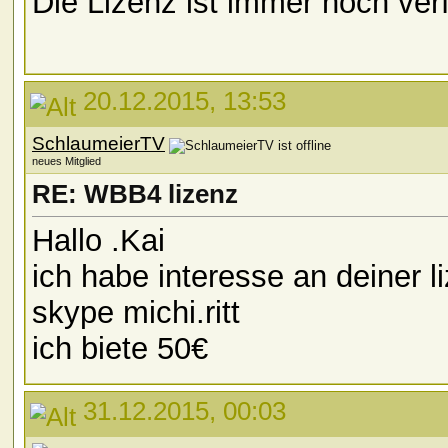
Die Lizenz ist immer noch ver
20.12.2015, 13:53
SchlaumeierTV
neues Mitglied
RE: WBB4 lizenz
Hallo .Kai
ich habe interesse an deiner li
skype michi.ritt
ich biete 50€
31.12.2015, 00:03