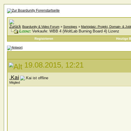
Boardunity & Video Forum
»
Sonstiges
»
Marktplatz: Projekt, Domain- & Jo
Lizenz:
Verkaufe: WBB 4 (WoltLab Burning Board 4) Lizenz
Registrieren
Heutige B
19.08.2015, 12:21
.Kai
Mitglied