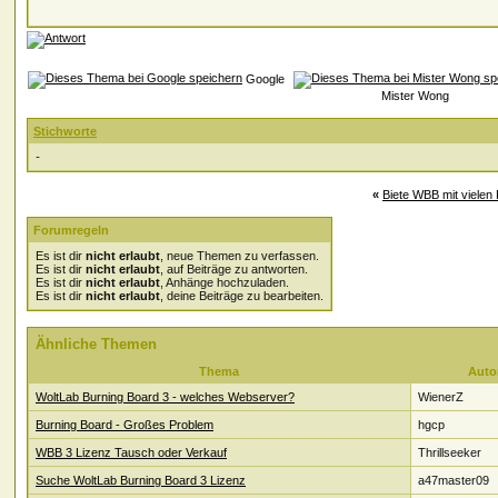
Google
Mister Wong
Stichworte
-
«
Biete WBB mit vielen 
Forumregeln
Es ist dir
nicht erlaubt
, neue Themen zu verfassen.
Es ist dir
nicht erlaubt
, auf Beiträge zu antworten.
Es ist dir
nicht erlaubt
, Anhänge hochzuladen.
Es ist dir
nicht erlaubt
, deine Beiträge zu bearbeiten.
Ähnliche Themen
Thema
Auto
WoltLab Burning Board 3 - welches Webserver?
WienerZ
Burning Board - Großes Problem
hgcp
WBB 3 Lizenz Tausch oder Verkauf
Thrillseeker
Suche WoltLab Burning Board 3 Lizenz
a47master09