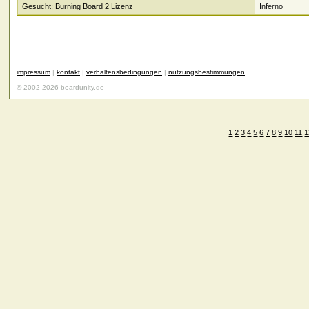
Gesucht: Burning Board 2 Lizenz
Inferno
impressum
|
kontakt
|
verhaltensbedingungen
|
nutzungsbestimmungen
© 2002-2026 boardunity.de
1
2
3
4
5
6
7
8
9
10
11
1