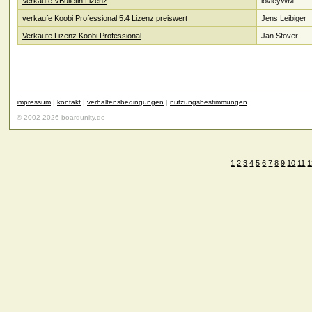
Verkaufe VBulletin Lizenz
lovleyWM
verkaufe Koobi Professional 5.4 Lizenz preiswert
Jens Leibiger
Verkaufe Lizenz Koobi Professional
Jan Stöver
impressum
|
kontakt
|
verhaltensbedingungen
|
nutzungsbestimmungen
© 2002-2026 boardunity.de
1
2
3
4
5
6
7
8
9
10
11
1