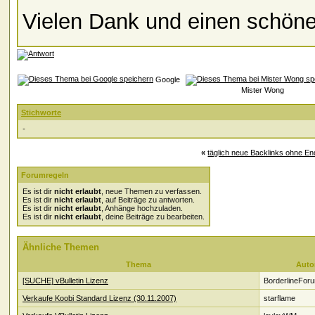
Vielen Dank und einen schöne
Google
Mister Wong
Stichworte
-
«
täglich neue Backlinks ohne E
Forumregeln
Es ist dir
nicht erlaubt
, neue Themen zu verfassen.
Es ist dir
nicht erlaubt
, auf Beiträge zu antworten.
Es ist dir
nicht erlaubt
, Anhänge hochzuladen.
Es ist dir
nicht erlaubt
, deine Beiträge zu bearbeiten.
Ähnliche Themen
Thema
Auto
[SUCHE] vBulletin Lizenz
BorderlineFor
Verkaufe Koobi Standard Lizenz (30.11.2007)
starflame