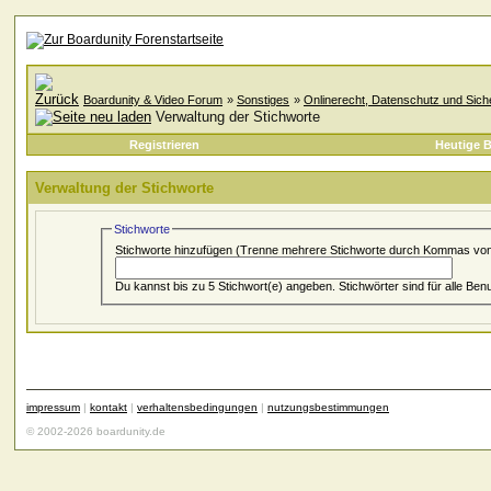
Boardunity & Video Forum
»
Sonstiges
»
Onlinerecht, Datenschutz und Siche
Verwaltung der Stichworte
Registrieren
Heutige B
Verwaltung der Stichworte
Stichworte
Stichworte hinzufügen
(Trenne mehrere Stichworte durch Kommas von
Du kannst bis zu 5 Stichwort(e) angeben. Stichwörter sind
impressum
|
kontakt
|
verhaltensbedingungen
|
nutzungsbestimmungen
© 2002-2026 boardunity.de