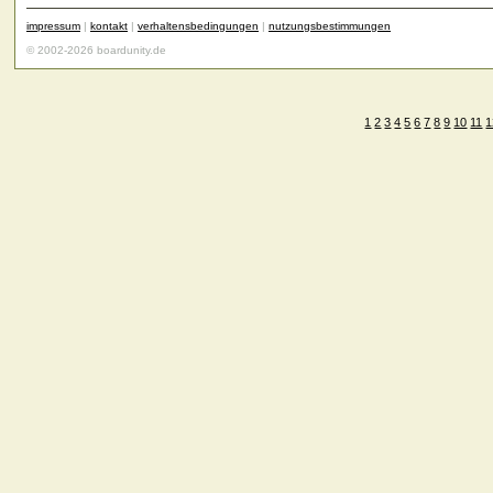
impressum
|
kontakt
|
verhaltensbedingungen
|
nutzungsbestimmungen
© 2002-2026 boardunity.de
1
2
3
4
5
6
7
8
9
10
11
1