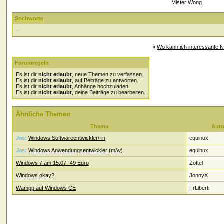
Mister Wong
Stichworte
-
«
Wo kann ich interessante 
Forumregeln
Es ist dir
nicht erlaubt
, neue Themen zu verfassen.
Es ist dir
nicht erlaubt
, auf Beiträge zu antworten.
Es ist dir
nicht erlaubt
, Anhänge hochzuladen.
Es ist dir
nicht erlaubt
, deine Beiträge zu bearbeiten.
Ähnliche Themen
Thema
Auto
Job:
Windows Softwareentwickler/-in
equinux
Job:
Windows Anwendungsentwickler (m/w)
equinux
Windows 7 am 15.07 -49 Euro
Zottel
Windows okay?
JonnyX
Wampp auf Windows CE
FrLiberti